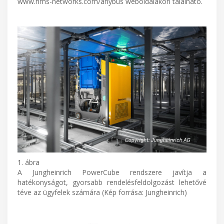
www.hms-networks.com/anybus weboldalakon található.
1. ábra
A Jungheinrich PowerCube rendszere javítja a
hatékonyságot, gyorsabb rendelésfeldolgozást lehetővé
téve az ügyfelek számára (Kép forrása: Jungheinrich)