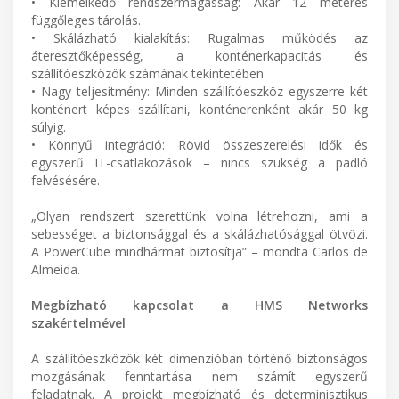
• Kiemelkedő rendszermagasság: Akár 12 méteres
függőleges tárolás.
• Skálázható kialakítás: Rugalmas működés az
áteresztőképesség, a konténerkapacitás és
szállítóeszközök számának tekintetében.
• Nagy teljesítmény: Minden szállítóeszköz egyszerre két
konténert képes szállítani, konténerenként akár 50 kg
súlyig.
• Könnyű integráció: Rövid összeszerelési idők és
egyszerű IT-csatlakozások – nincs szükség a padló
felvésésére.
„Olyan rendszert szerettünk volna létrehozni, ami a
sebességet a biztonsággal és a skálázhatósággal ötvözi.
A PowerCube mindhármat biztosítja” – mondta Carlos de
Almeida.
Megbízható kapcsolat a HMS Networks
szakértelmével
A szállítóeszközök két dimenzióban történő biztonságos
mozgásának fenntartása nem számít egyszerű
feladatnak. A projekt megbízható és determinisztikus