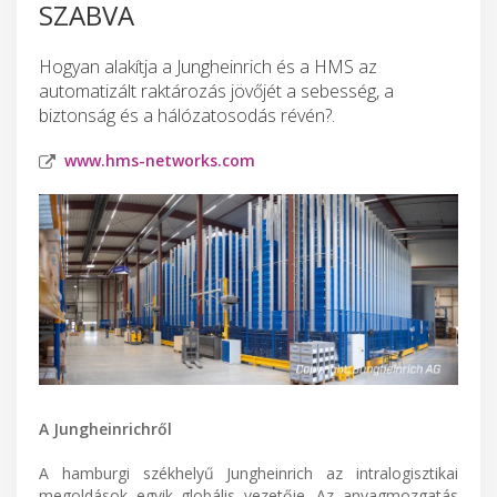
SZABVA
Hogyan alakítja a Jungheinrich és a HMS az
automatizált raktározás jövőjét a sebesség, a
biztonság és a hálózatosodás révén?.
www.hms-networks.com
A Jungheinrichről
A hamburgi székhelyű Jungheinrich az intralogisztikai
megoldások egyik globális vezetője. Az anyagmozgatás