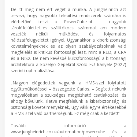
De itt még nem ért véget a munka. A Jungheinrich azt
tervezi, hogy nagyobb telepítési rendszerek számára is
elérhetővé teszi a PowerCube-ot – nagyobb
tárolófelülettel és szállítókocsi számmal, ami modern
vezeték nélküli működést és folyamatos
hálózatfelügyeletet igényel. Ugyanakkor a kiberbiztonsági
követelményeknek és az olyan szabályozásoknak való
megfelelés is kritikus fontosságú lesz, mint a RED, a CRA
és a NIS2. De nem kevésbé kulcsfontosságú a biztonsági
architektúra a közelgő Gépekről Szóló EU Irányelv (2027)
szerinti optimalizálása.
„Nagyon elégedettek vagyunk a HMS-szel folytatott
együttműködéssel – összegezte Carlos. – Segített nekünk
megvalósítani a szükséges megbízható csatlakozást, és
ahogy bővülünk, illetve megfelelünk a kiberbiztonsági és
biztonsági követelményeknek, úgy válik egyre értékesebbé
a HMS-szel való partnerségünk. Ez még csak a kezdet!”
További információ a
www.jungheinrich.co.uk/automation/powercube és a