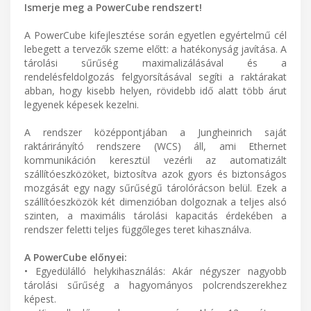
Ismerje meg a PowerCube rendszert!
A PowerCube kifejlesztése során egyetlen egyértelmű cél
lebegett a tervezők szeme előtt: a hatékonyság javítása. A
tárolási sűrűség maximalizálásával és a
rendelésfeldolgozás felgyorsításával segíti a raktárakat
abban, hogy kisebb helyen, rövidebb idő alatt több árut
legyenek képesek kezelni.
A rendszer középpontjában a Jungheinrich saját
raktárirányító rendszere (WCS) áll, ami Ethernet
kommunikáción keresztül vezérli az automatizált
szállítóeszközöket, biztosítva azok gyors és biztonságos
mozgását egy nagy sűrűségű tárolórácson belül. Ezek a
szállítóeszközök két dimenzióban dolgoznak a teljes alsó
szinten, a maximális tárolási kapacitás érdekében a
rendszer feletti teljes függőleges teret kihasználva.
A PowerCube előnyei:
• Egyedülálló helykihasználás: Akár négyszer nagyobb
tárolási sűrűség a hagyományos polcrendszerekhez
képest.