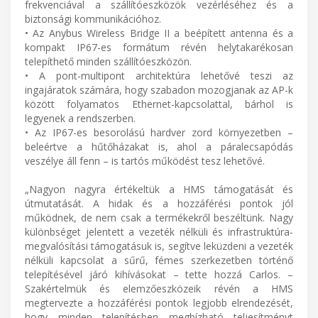
frekvenciával a szállítóeszközök vezérléséhez és a
biztonsági kommunikációhoz.
• Az Anybus Wireless Bridge II a beépített antenna és a
kompakt IP67-es formátum révén helytakarékosan
telepíthető minden szállítóeszközön.
• A pont-multipont architektúra lehetővé teszi az
ingajáratok számára, hogy szabadon mozogjanak az AP-k
között folyamatos Ethernet-kapcsolattal, bárhol is
legyenek a rendszerben.
• Az IP67-es besorolású hardver zord környezetben –
beleértve a hűtőházakat is, ahol a páralecsapódás
veszélye áll fenn – is tartós működést tesz lehetővé.
„Nagyon nagyra értékeltük a HMS támogatását és
útmutatását. A hidak és a hozzáférési pontok jól
működnek, de nem csak a termékekről beszéltünk. Nagy
különbséget jelentett a vezeték nélküli és infrastruktúra-
megvalósítási támogatásuk is, segítve leküzdeni a vezeték
nélküli kapcsolat a sűrű, fémes szerkezetben történő
telepítésével járó kihívásokat – tette hozzá Carlos. –
Szakértelmük és elemzőeszközeik révén a HMS
megtervezte a hozzáférési pontok legjobb elrendezését,
hogy minden telepítésben megbízható teljesítményt