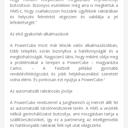
biztosítson. Bizonyos esetekben még arra is megkértük a
HMS-t, hogy csatlakozzon hozzánk ügyfelünk raktárában
és helyszíni felmérést végezzen és validálja a jel
lefedettségét.”
Az első gyakorlati alkalmazások
A PowerCube most már létezik valós alkalmazásokban,
több telepítés során bizonyítva a hatékonyságát és a
megbízhatóságát. Nagyszerű látni, hogy miként oldja meg
a problémákat a terepen a PowerCube – magyarázta
Carlos. – A Fastbolt például gyorsabb
rendelésfeldolgozást és jobb helykihasználást szeretett
volna elérni. És pontosan ezt nyújtja a PowerCube.”
Az automatizált raktározás jövője
A PowerCube rendszerrel a Jungheinrich új mércét állít fel
az automatizált tárolórendszerek terén. A HMS a vezeték
nélküli gerinchálózatot biztosítja, ami mozgásban tartja a
szállítóeszközöket, így ez a partnerség az intelligensebb
és hatékonyabb raktárak felé nyit utat világszerte.