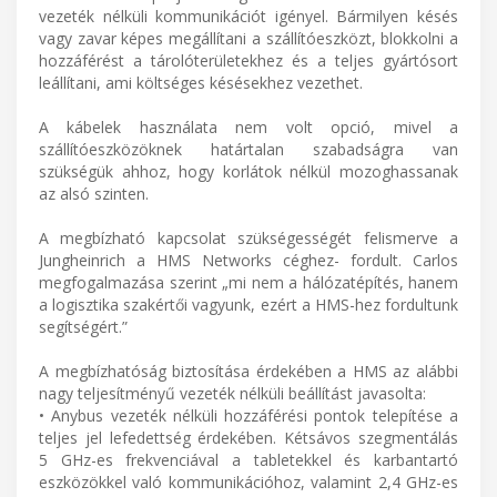
vezeték nélküli kommunikációt igényel. Bármilyen késés
vagy zavar képes megállítani a szállítóeszközt, blokkolni a
hozzáférést a tárolóterületekhez és a teljes gyártósort
leállítani, ami költséges késésekhez vezethet.
A kábelek használata nem volt opció, mivel a
szállítóeszközöknek határtalan szabadságra van
szükségük ahhoz, hogy korlátok nélkül mozoghassanak
az alsó szinten.
A megbízható kapcsolat szükségességét felismerve a
Jungheinrich a HMS Networks céghez- fordult. Carlos
megfogalmazása szerint „mi nem a hálózatépítés, hanem
a logisztika szakértői vagyunk, ezért a HMS-hez fordultunk
segítségért.”
A megbízhatóság biztosítása érdekében a HMS az alábbi
nagy teljesítményű vezeték nélküli beállítást javasolta:
• Anybus vezeték nélküli hozzáférési pontok telepítése a
teljes jel lefedettség érdekében. Kétsávos szegmentálás
5 GHz-es frekvenciával a tabletekkel és karbantartó
eszközökkel való kommunikációhoz, valamint 2,4 GHz-es