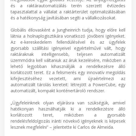
és a raktárautomatizálás terén szerzett évtizedes
tapasztalattal a vállalat a raktárterület optimalizálásában
és a hatékonyság javításában segíti a vállalkozásokat.
Globális éllovasként a Jungheinrich tudja, hogy előre kell
látnia a holnaplogisztikára vonatkozó jövőbeni igényeket.
Az e-kereskedelem fellendülésével és az ügyfelek
gyorsabb szállítási igényeivel egyértelművé vált, hogy
raktáraknak intelligensebb, teljesen automatizált
üzemmódra kell váltaniuk az áruk kezelésére, miközben a
lehető legjobban kihasználják a rendelkezésre álló
korlátozott teret. Ez a felismerés egy innovatív megoldás
kifejlesztéséhez vezetett, ami újraértelmezi az
automatizált tárolás kereteit: létrejött a PowerCube, egy
automatizált, kompakt konténertároló rendszer.
„Ügyfeleinknek olyan eljárásra van szükségük, amivel
hatékonyan használhatják ki a rendelkezésre álló
korlátozott teret, miközben a gyorsabb
rendelésfeldolgozás iránti növekvő igényeknek is képesek
lesznek megfelelni” – jelentette ki Carlos de Almeida.