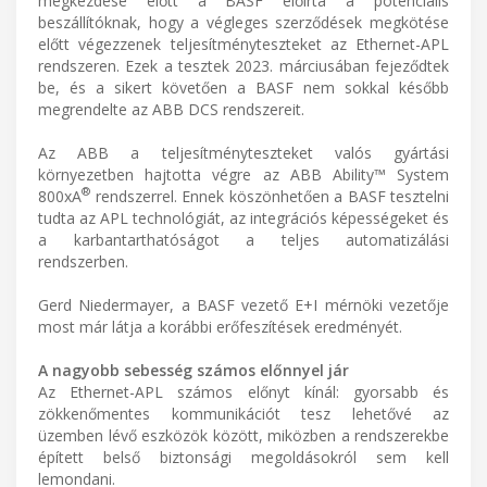
megkezdése előtt a BASF előírta a potenciális
beszállítóknak, hogy a végleges szerződések megkötése
előtt végezzenek teljesítményteszteket az Ethernet-APL
rendszeren. Ezek a tesztek 2023. márciusában fejeződtek
be, és a sikert követően a BASF nem sokkal később
megrendelte az ABB DCS rendszereit.
Az ABB a teljesítményteszteket valós gyártási
környezetben hajtotta végre az ABB Ability™ System
®
800xA
rendszerrel. Ennek köszönhetően a BASF tesztelni
tudta az APL technológiát, az integrációs képességeket és
a karbantarthatóságot a teljes automatizálási
rendszerben.
Gerd Niedermayer, a BASF vezető E+I mérnöki vezetője
most már látja a korábbi erőfeszítések eredményét.
A nagyobb sebesség számos előnnyel jár
Az Ethernet-APL számos előnyt kínál: gyorsabb és
zökkenőmentes kommunikációt tesz lehetővé az
üzemben lévő eszközök között, miközben a rendszerekbe
épített belső biztonsági megoldásokról sem kell
lemondani.