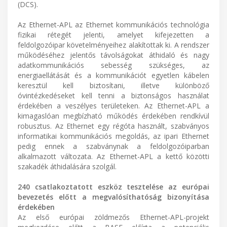
(DCS).
Az Ethernet-APL az Ethernet kommunikációs technológia
fizikai rétegét jelenti, amelyet kifejezetten a
feldolgozóipar követelményeihez alakítottak ki. A rendszer
működéséhez jelentős távolságokat áthidaló és nagy
adatkommunikációs sebesség szükséges, az
energiaellátását és a kommunikációt egyetlen kábelen
keresztül kell biztosítani, illetve különböző
óvintézkedéseket kell tenni a biztonságos használat
érdekében a veszélyes területeken. Az Ethernet-APL a
kimagaslóan megbízható működés érdekében rendkívül
robusztus. Az Ethernet egy régóta használt, szabványos
informatikai kommunikációs megoldás, az ipari Ethernet
pedig ennek a szabványnak a feldolgozóiparban
alkalmazott változata. Az Ethernet-APL a kettő közötti
szakadék áthidalására szolgál.
240 csatlakoztatott eszköz tesztelése az európai
bevezetés előtt a megvalósíthatóság bizonyítása
érdekében
Az első európai zöldmezős Ethernet-APL-projekt