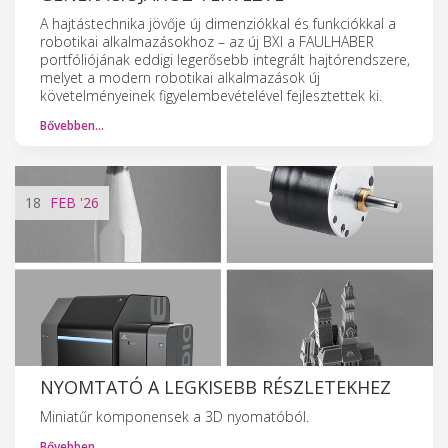
A hajtástechnika jövője új dimenziókkal és funkciókkal a
robotikai alkalmazásokhoz – az új BXI a FAULHABER
portfóliójának eddigi legerősebb integrált hajtórendszere,
melyet a modern robotikai alkalmazások új
követelményeinek figyelembevételével fejlesztettek ki.
Bővebben…
18
FEB
'26
NYOMTATÓ A LEGKISEBB RÉSZLETEKHEZ
Miniatűr komponensek a 3D nyomatóból.
Bővebben…