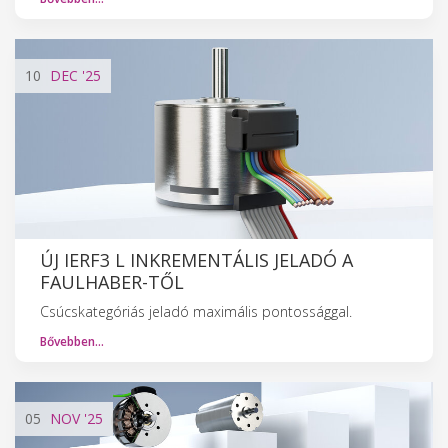
10
DEC
'25
ÚJ IERF3 L INKREMENTÁLIS JELADÓ A
FAULHABER-TŐL
Csúcskategóriás jeladó maximális pontossággal.
Bővebben…
05
NOV
'25