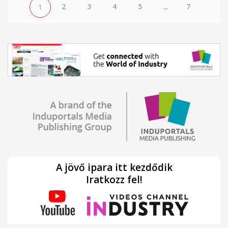
2
3
4
5
...
7
1
A jövő ipara itt kezdődik
Iratkozz fel!