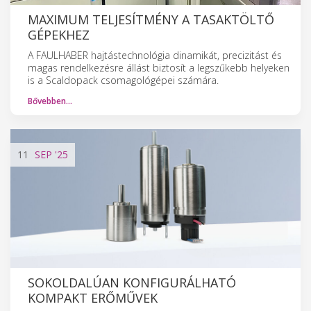
MAXIMUM TELJESÍTMÉNY A TASAKTÖLTŐ
GÉPEKHEZ
A FAULHABER hajtástechnológia dinamikát, precizitást és
magas rendelkezésre állást biztosít a legszűkebb helyeken
is a Scaldopack csomagológépei számára.
Bővebben…
11
SEP
'25
SOKOLDALÚAN KONFIGURÁLHATÓ
KOMPAKT ERŐMŰVEK