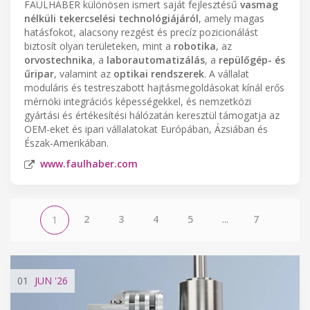
FAULHABER különösen ismert saját fejlesztésű
vasmag
nélküli tekercselési technológiájáról
, amely magas
hatásfokot, alacsony rezgést és precíz pozicionálást
biztosít olyan területeken, mint a
robotika
, az
orvostechnika
, a
laborautomatizálás
, a
repülőgép- és
űripar
, valamint az
optikai rendszerek
. A vállalat
moduláris és testreszabott hajtásmegoldásokat kínál erős
mérnöki integrációs képességekkel, és nemzetközi
gyártási és értékesítési hálózatán keresztül támogatja az
OEM-eket és ipari vállalatokat Európában, Ázsiában és
Észak-Amerikában.
www.faulhaber.com
2
3
4
5
...
7
1
01
JUN
'26