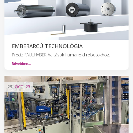
EMBERARCÚ TECHNOLÓGIA
Precíz FAULHABER hajtások humanoid robotokhoz.
Bővebben…
23
OCT
'25