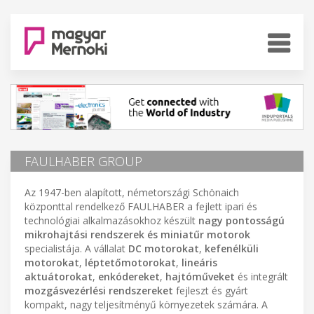
FAULHABER GROUP
Az 1947-ben alapított, németországi Schönaich
központtal rendelkező FAULHABER a fejlett ipari és
technológiai alkalmazásokhoz készült
nagy pontosságú
mikrohajtási rendszerek és miniatűr motorok
specialistája. A vállalat
DC motorokat
,
kefenélküli
motorokat
,
léptetőmotorokat
,
lineáris
aktuátorokat
,
enkódereket
,
hajtóműveket
és integrált
mozgásvezérlési rendszereket
fejleszt és gyárt
kompakt, nagy teljesítményű környezetek számára. A