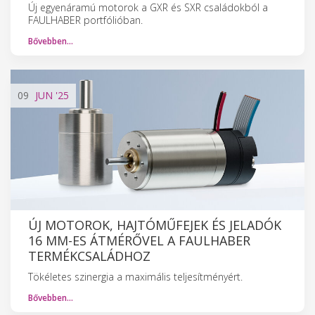
Új egyenáramú motorok a GXR és SXR családokból a
FAULHABER portfólióban.
Bővebben…
09
JUN
'25
ÚJ MOTOROK, HAJTÓMŰFEJEK ÉS JELADÓK
16 MM-ES ÁTMÉRŐVEL A FAULHABER
TERMÉKCSALÁDHOZ
Tökéletes szinergia a maximális teljesítményért.
Bővebben…