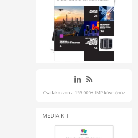
Csatlakozzon a 155 000+ IMP követőhöz
MEDIA KIT