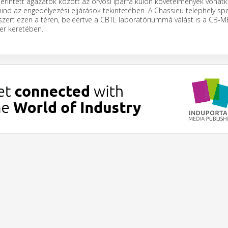
 érintett ágazatok között az orvosi iparra külön követelmények vonat
ind az engedélyezési eljárások tekintetében. A Chassieu telephely spe
szert ezen a téren, beleértve a CBTL laboratóriummá válást is a CB-
r keretében.