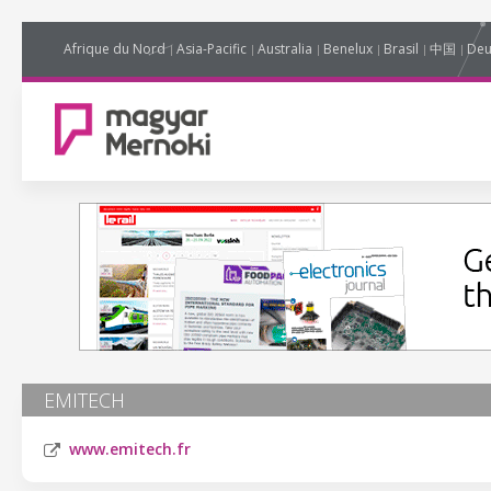
Afrique du Nord
Asia-Pacific
Australia
Benelux
Brasil
中国
Deu
EMITECH
www.emitech.fr