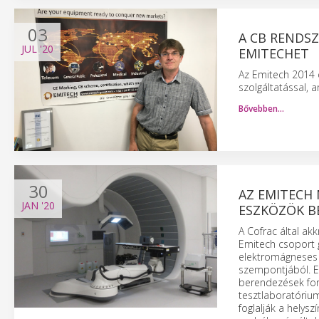
03
A CB RENDSZ
JUL
'20
EMITECHET
Az Emitech 2014 ó
szolgáltatással, 
Bővebben…
30
AZ EMITECH 
JAN
'20
ESZKÖZÖK B
A Cofrac által ak
Emitech csoport g
elektromágneses 
szempontjából. Ez
berendezések for
tesztlaboratóriu
foglalják a helys