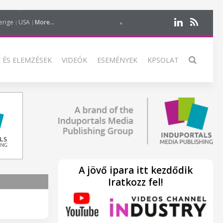
erige
USA
More...
 ÉS ELEMZÉSEK
VIDEÓK
ESEMÉNYEK
KPSOLAT
A jövő ipara itt kezdődik
Iratkozz fel!