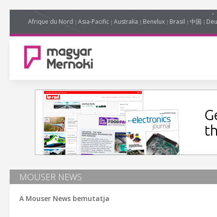
Afrique du Nord
Asia-Pacific
Australia
Benelux
Brasil
中国
Deu
MOUSER NEWS
A Mouser News bemutatja