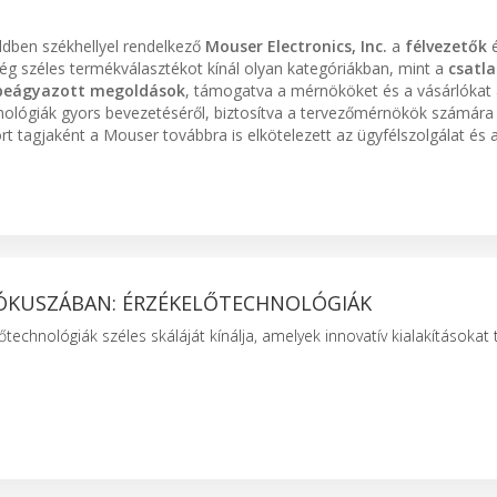
ldben székhellyel rendelkező
Mouser Electronics, Inc.
a
félvezetők
cég széles termékválasztékot kínál olyan kategóriákban, mint a
csatl
beágyazott megoldások
, támogatva a mérnököket és a vásárlókat
ológiák gyors bevezetéséről, biztosítva a tervezőmérnökök számára
rt tagjaként a Mouser továbbra is elkötelezett az ügyfélszolgálat és
ÓKUSZÁBAN: ÉRZÉKELŐTECHNOLÓGIÁK
technológiák széles skáláját kínálja, amelyek innovatív kialakításokat