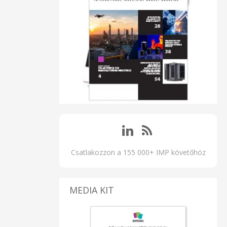
Csatlakozzon a 155 000+ IMP követőhöz
MEDIA KIT