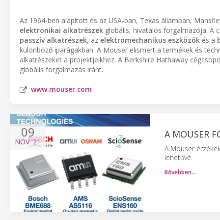
Az 1964-ben alapított és az USA-ban, Texas államban, Mansfie
elektronikai alkatrészek
globális, hivatalos forgalmazója. A 
passzív alkatrészek
, az
elektromechanikus eszközök
és a
különböző iparágakban. A Mouser elismert a termékek és techn
alkatrészeket a projektjeikhez. A Berkshire Hathaway cégcsopo
globális forgalmazás iránt.
www.mouser.com
09
A MOUSER F
NOV
'21
A Mouser érzékelő
lehetővé.
Bővebben…