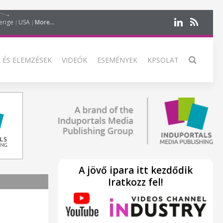
erige
USA
More...
 ÉS ELEMZÉSEK
VIDEÓK
ESEMÉNYEK
KPSOLAT
A jövő ipara itt kezdődik
Iratkozz fel!