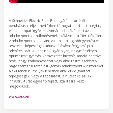
A Schneider Electric Sant Boi-i gyárába történő
beruházása teljes mértékben támogatja ezt a stratégiát,
és az európai ügyfelek számára lehetővé teszi az
adatközpontok működésének skálázását a Tier 1 és Tier
2 adatközpontok piacain, valamint a legjobb gyártási és
tesztelési képességek kihasználásával felgyorsítja a
telepítési időt. A Sant Boi-i gyár olyan, nagymértékben
optimalizált gyártási környezetet biztosít, amely lehetővé
teszi, hogy szabványosított vagy akár testre szabható,
nagy számítási terhelést igénylő adatközpont-klasztereket
alakítsanak ki, melyek lehetnek akár előre gyártott
tápegységek, vagy a tápellátást, a hűtést és az IT-
infrastruktúrát egyesítő fejlett, szállításra kész
megoldások.
www.se.com