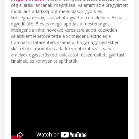
cég ellátási láncának integrálása, valamint az előregyártott
moduláris adatközpont-megoldások gyors és
költséghatékony, skálázható gyártása érdekében. Ez az
egyedülálló, 5 éves megállapodás a mesterséges
intelligencia iránti növekvő keresletre adott közvetlen
válaszként lehetővé tette a Schneider Electric és a
Compass Datacenters számára, hogy nagymértékben
skálázható, moduláris adatközpontokat szállítsanak,
amelyek egyszerűsített kialakítást, ésszerűsített gyártást
kínálnak, és könnyen telepíthetők.