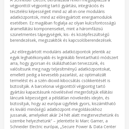
végponttól végpontig tartó gyártási, integrációs és
tesztelési képességeit mind az all-in-one moduláris
adatközpontok, mind az előregyártott energiamodulok
esetében. Ez magában foglalja az olyan kulcsfontosságú
áramellátási komponenseket, mint a háromfázisú
szünetmentes tápegységek, kis- és középfeszültségű
berendezések, megszakítók és kapcsolóberendezések.
„Az előregyártott moduláris adatközpontok jelentik az
egyik leghatékonyabb és leginkább fenntartható módszert
arra, hogy gyorsan és skálázhatóan tervezzünk, és
valósítsunk meg nagy teljesítményű adatközpontokat,
emellett pedig a kevesebb pazarlást, az optimalizált
termelést és a szén-dioxid-kibocsátás csökkentését is
biztosítják. A barcelonai végponttól végpontig tartó
gyártási kapacitásunk növelésével megerősítjük ellátási
láncunk képességeit a példátlan növekedés idején, és
biztosítjuk, hogy az európai ügyfelek gyors, kiszámítható
és kiváló minőségű adatközpont-megoldásokhoz
jussanak, amelyeket akár 24 hét alatt megtervezhetünk és
üzembe helyezhetünk” – jelentette ki Marc Garner, a
Schneider Electric európai, „Secure Power & Data Center