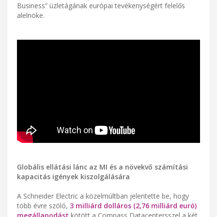
Business” üzletágának európai tevékenységért felelős
alelnöke.
Globális ellátási lánc az MI és a növekvő számítási
kapacitás igények kiszolgálására
A Schneider Electric a közelmúltban jelentette be, hogy
több évre szóló,
3 milliárd dolláros (2,76 milliárd euró)
megállapodást
kötött a Compass Datacentersszel a két