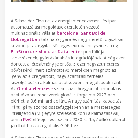
A Schneider Electric, az energiamenedzsment és ipari
automatizálási megoldások területén vezető
multinacionális vállalat
barcelonai Sant Boi de
Llobregatban
található gyára és nagyméretű logisztikai
központja az egyik elsődleges európai helyszíne a cég
EcoStruxure Modular Datacenter
portfóliója
tervezésének, gyártásának és integrációjának. A cég azért
döntött a létesítmény jelentős, 5 ezer négyzetméteres
bővítéséről, mert számottevő mértékben megnőtt az
igény az előregyártott, nagy számítási terhelés
kiszolgálására alkalmas adatközpont-megoldások iránt.
Az
Omdia elemzése
szerint az előregyártott moduláris
adatközpont-rendszerek globális forgalma 2027-ben
elérheti a 8,6 milliárd dollárt. A nagy számítási kapacitás
iránti igény szoros összefüggésben van a mesterséges
intelligencia (MI) egyre szélesebb körű alkalmazásával,
ami a
PwC
előrejelzése szerint 2030-ra 15,7 billió dollárral
járulhat hozzá a globális GDP-hez.
A Schneider Electric beruházása révén megduplázza a