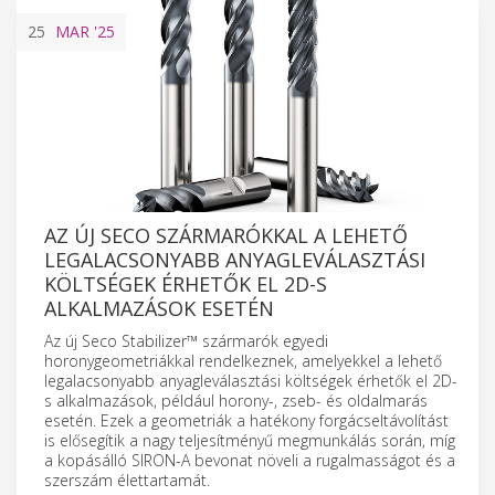
25
MAR
'25
AZ ÚJ SECO SZÁRMARÓKKAL A LEHETŐ
LEGALACSONYABB ANYAGLEVÁLASZTÁSI
KÖLTSÉGEK ÉRHETŐK EL 2D-S
ALKALMAZÁSOK ESETÉN
Az új Seco Stabilizer™ szármarók egyedi
horonygeometriákkal rendelkeznek, amelyekkel a lehető
legalacsonyabb anyagleválasztási költségek érhetők el 2D-
s alkalmazások, például horony-, zseb- és oldalmarás
esetén. Ezek a geometriák a hatékony forgácseltávolítást
is elősegítik a nagy teljesítményű megmunkálás során, míg
a kopásálló SIRON-A bevonat növeli a rugalmasságot és a
szerszám élettartamát.