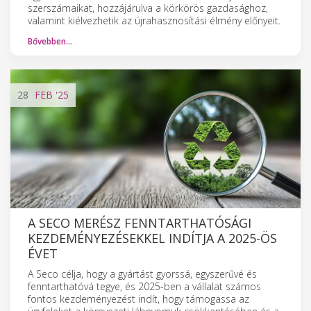
szerszámaikat, hozzájárulva a körkörös gazdasághoz,
valamint kiélvezhetik az újrahasznosítási élmény előnyeit.
Bővebben…
28
FEB
'25
A SECO MERÉSZ FENNTARTHATÓSÁGI
KEZDEMÉNYEZÉSEKKEL INDÍTJA A 2025-ÖS
ÉVET
A Seco célja, hogy a gyártást gyorssá, egyszerűvé és
fenntarthatóvá tegye, és 2025-ben a vállalat számos
fontos kezdeményezést indít, hogy támogassa az