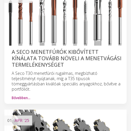
A SECO MENETFÚRÓK KIBŐVÍTETT
KÍNÁLATA TOVÁBB NÖVELI A MENETVÁGÁSI
TERMELÉKENYSÉGET
A Seco T30 menetfúrói rugalmas, megbízható
teljesítményt nyújtanak, míg a T35 típusok
tömeggyártásban kiválóak speciális anyagokhoz, bővítve a
portfóliót.
Bővebben…
01
APR
'25