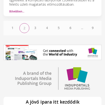
ügyfeleket a környezeti lábnyomuk csökkentésében és a
felelős üzleti magatartás előmozdításában.
Bővebben…
1
3
4
5
6
...
9
2
A jövő ipara itt kezdődik