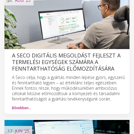
26
AUG
'25
A SECO DIGITÁLIS MEGOLDÁST FEJLESZT A
TERMELÉSI EGYSÉGEK SZÁMÁRA A
FENNTARTHATÓSÁG ELŐMOZDÍTÁSÁRA
A Seco célja, hogy a gyártás minden lépése gyors, egyszerű
és fenntartható legyen – az értéklánc teljes egészében.
Ennek fontos része, hogy működésünkben ambiciózus
célokat kitűzve előmozdítsuk a környezeti és társadalmi
fenntarthatóságot a gyártási tevékenységünk során.
Bővebben…
17
JUN
'25