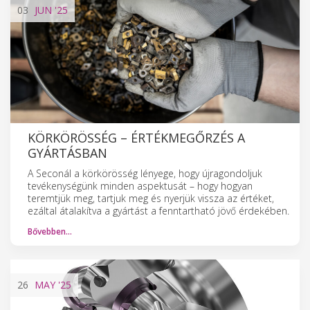
03
JUN
'25
KÖRKÖRÖSSÉG – ÉRTÉKMEGŐRZÉS A
GYÁRTÁSBAN
A Seconál a körkörösség lényege, hogy újragondoljuk
tevékenységünk minden aspektusát – hogy hogyan
teremtjük meg, tartjuk meg és nyerjük vissza az értéket,
ezáltal átalakítva a gyártást a fenntartható jövő érdekében.
Bővebben…
26
MAY
'25