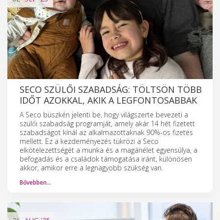
SECO SZÜLŐI SZABADSÁG: TÖLTSÖN TÖBB
IDŐT AZOKKAL, AKIK A LEGFONTOSABBAK
A Seco büszkén jelenti be, hogy világszerte bevezeti a
szülői szabadság programját, amely akár 14 hét fizetett
szabadságot kínál az alkalmazottaknak 90%-os fizetés
mellett. Ez a kezdeményezés tükrözi a Seco
elkötelezettségét a munka és a magánélet egyensúlya, a
befogadás és a családok támogatása iránt, különösen
akkor, amikor erre a legnagyobb szükség van.
Bővebben…