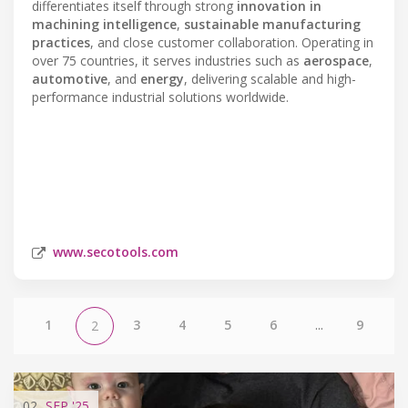
differentiates itself through strong
innovation in
machining intelligence
,
sustainable manufacturing
practices
, and close customer collaboration. Operating in
over 75 countries, it serves industries such as
aerospace
,
automotive
, and
energy
, delivering scalable and high-
performance industrial solutions worldwide.
www.secotools.com
1
3
4
5
6
...
9
2
02
SEP
'25