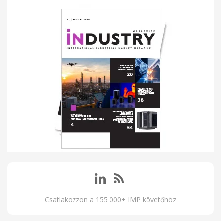
Csatlakozzon a 155 000+ IMP követőhöz