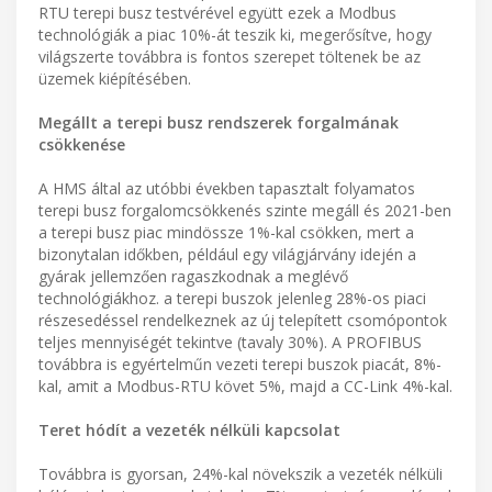
RTU terepi busz testvérével együtt ezek a Modbus
technológiák a piac 10%-át teszik ki, megerősítve, hogy
világszerte továbbra is fontos szerepet töltenek be az
üzemek kiépítésében.
Megállt a terepi busz rendszerek forgalmának
csökkenése
A HMS által az utóbbi években tapasztalt folyamatos
terepi busz forgalomcsökkenés szinte megáll és 2021-ben
a terepi busz piac mindössze 1%-kal csökken, mert a
bizonytalan időkben, például egy világjárvány idején a
gyárak jellemzően ragaszkodnak a meglévő
technológiákhoz. a terepi buszok jelenleg 28%-os piaci
részesedéssel rendelkeznek az új telepített csomópontok
teljes mennyiségét tekintve (tavaly 30%). A PROFIBUS
továbbra is egyértelműn vezeti terepi buszok piacát, 8%-
kal, amit a Modbus-RTU követ 5%, majd a CC-Link 4%-kal.
Teret hódít a vezeték nélküli kapcsolat
Továbbra is gyorsan, 24%-kal növekszik a vezeték nélküli