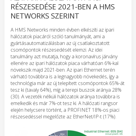
RÉSZESEDÉSE 2021-BEN A HMS
NETWORKS SZERINT
A HMS Networks minden évben elkészíti az ipari
hálózatok piacáról szóló tanulmányát, ami a
gyártásautomatizálásban az új csatlakoztatott
csomópontok részesedését elemzi. Az idei
tanulmány azt mutatja, hogy a koronavírus járvány
ellenére az ipari hálózatok piaca várhatóan 6%-kal
növekszik majd 2021-ben. Az ipari Ethernet terén
várható továbbra is a legnagyobb növekedés, így a
technológia már az új telepített csomópontok 65%-át
tesz ki (tavaly 64%), míg a terepi buszok aránya 28%
(30). A vezeték nélküli hálózatok aránya továbbra is
emelkedik és már 7%-ot tesz ki. A hálózati rangsor
elején helycsere történt, a PROFINET 18%-os piaci
részesedéssel megelőzte az EtherNet/IP-t (17%).