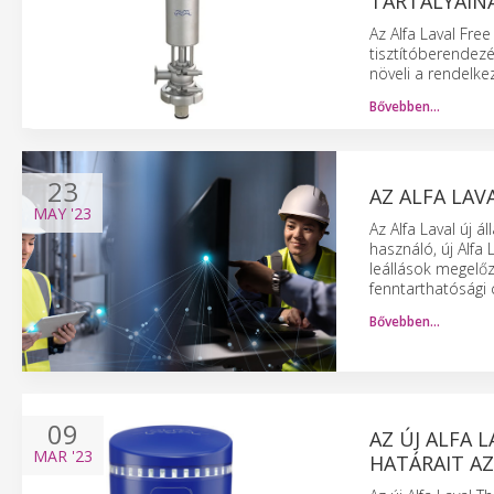
TARTÁLYAIN
Az Alfa Laval Fre
tisztítóberendezé
növeli a rendelke
Bővebben…
23
AZ ALFA LAV
MAY
'23
Az Alfa Laval új á
használó, új Alfa 
leállások megelő
fenntarthatósági 
Bővebben…
09
AZ ÚJ ALFA 
MAR
'23
HATÁRAIT AZ 