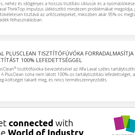
, nehéz és időigényes a hosszú tisztítási ciklusok és a nyomáslökése
 Laval ThinkTop impulzus üléktisztító mindezen problémákat megoldja,
tökéletesen tisztává az ürítőszelepeket, miközben akár 95%-os megtak
lyadék felhasználásban.
AL PLUSCLEAN TISZTÍTÓFÚVÓKA FORRADALMASÍTJA
ZTÍTÁST 100% LEFEDETTSÉGGEL
®
lusClean
tisztítófúvóka bevezetésével az Alfa Laval széles tartálytisztít
z. A PlusClean soha nem látott 100%-os tartálytisztítási lefedettséget,
özeg-költséget takarít meg, és nincs termékszennyeződés.