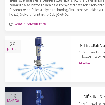
élelmiszeripart
és a
tengerészeti ipart
. Az Alfa Laval innov
felhasználás
biztosítására és a környezeti hatások csökkenté
folyamatosan fejleszt olyan technológiákat, amelyek elősegíti
hozzájárulva a fenntarthatóbb jövőhöz.
www.alfalaval.com
29
INTELLIGENS
JUN
'26
Az Alfa Laval auto
miközben csökkent
Bővebben…
19
HIGIÉNIKUS 
MAR
'26
Az Alfa Laval bem