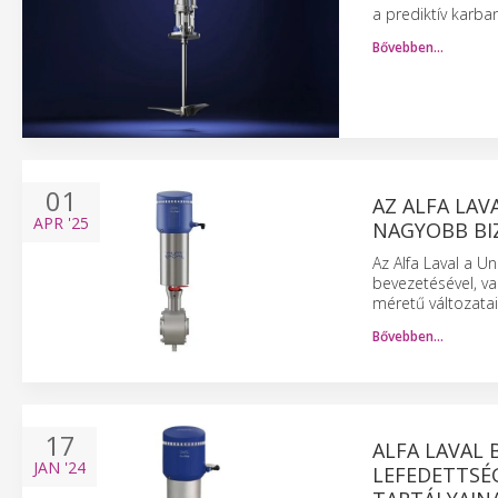
a prediktív karba
Bővebben…
01
AZ ALFA LAV
APR
'25
NAGYOBB BI
Az Alfa Laval a U
bevezetésével, va
méretű változataiv
Bővebben…
17
ALFA LAVAL 
JAN
'24
LEFEDETTSÉ