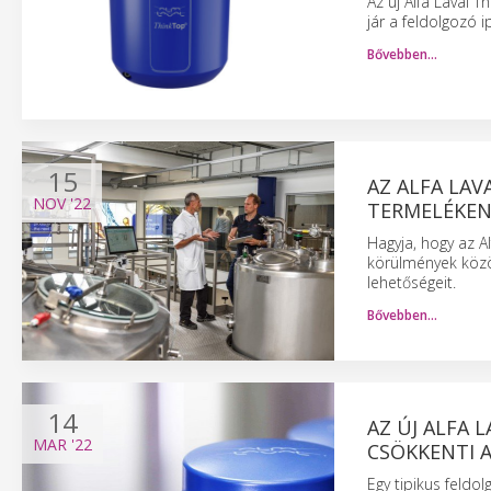
Az új Alfa Laval 
jár a feldolgozó 
Bővebben…
15
AZ ALFA LA
NOV
'22
TERMELÉKEN
Hagyja, hogy az A
körülmények közö
lehetőségeit.
Bővebben…
14
AZ ÚJ ALFA 
MAR
'22
CSÖKKENTI A
Egy tipikus feldo