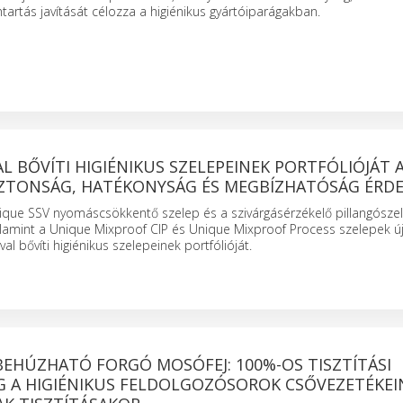
ntartás javítását célozza a higiénikus gyártóiparágakban.
AL BŐVÍTI HIGIÉNIKUS SZELEPEINEK PORTFÓLIÓJÁT 
ZTONSÁG, HATÉKONYSÁG ÉS MEGBÍZHATÓSÁG ÉRD
nique SSV nyomáscsökkentő szelep és a szivárgásérzékelő pillangósze
lamint a Unique Mixproof CIP és Unique Mixproof Process szelepek új
al bővíti higiénikus szelepeinek portfólióját.
BEHÚZHATÓ FORGÓ MOSÓFEJ: 100%-OS TISZTÍTÁSI
G A HIGIÉNIKUS FELDOLGOZÓSOROK CSŐVEZETÉKEI