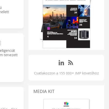
gú
ellett
É
elligenciát
em tervezett
Csatlakozzon a 155 000+ IMP követőhöz
MEDIA KIT