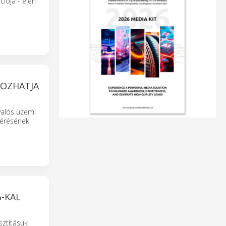
ciója - élen
KOZHATJA
valós üzemi
lérésének
%-KAL
sztításuk