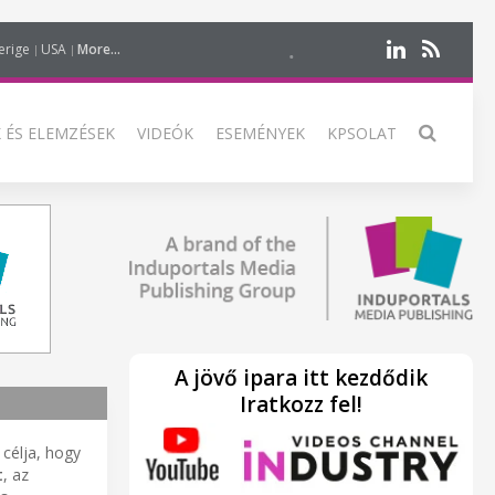
erige
USA
More...
 ÉS ELEMZÉSEK
VIDEÓK
ESEMÉNYEK
KPSOLAT
A jövő ipara itt kezdődik
Iratkozz fel!
 célja, hogy
t
, az