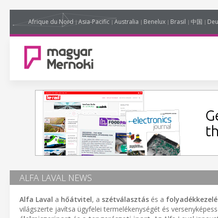
Afrique du Nord
Asia-Pacific
Australia
Benelux
Brasil
中国
Deu
ALFA LAVAL NEWS
Alfa Laval
a
hőátvitel
, a
szétválasztás
és a
folyadékkezelé
világszerte javítsa ügyfelei termelékenységét és versenyképes