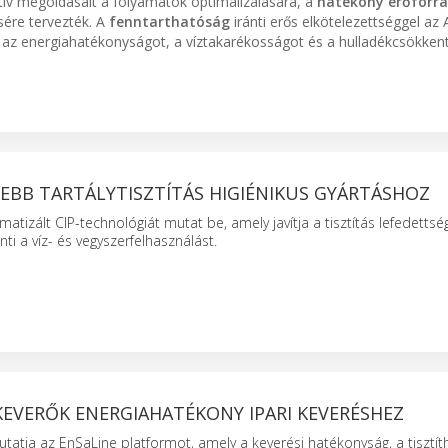
atív megoldásait a folyamatok optimalizálására, a
hatékony erőforrá
sére tervezték. A
fenntarthatóság
iránti erős elkötelezettséggel az 
k az energiahatékonyságot, a víztakarékosságot és a hulladékcsökkent
EBB TARTÁLYTISZTÍTÁS HIGIÉNIKUS GYÁRTÁSHOZ
matizált CIP-technológiát mutat be, amely javítja a tisztítás lefedettsé
i a víz- és vegyszerfelhasználást.
KEVERŐK ENERGIAHATÉKONY IPARI KEVERÉSHEZ
utatja az EnSaLine platformot, amely a keverési hatékonyság, a tisztí