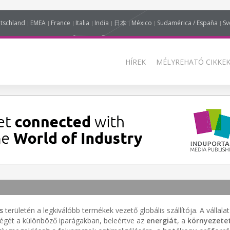
tschland
EMEA
France
Italia
India
日本
México
Sudamérica / España
Sv
HÍREK
MÉLYREHATÓ CIKKEK
s
területén a legkiválóbb termékek vezető globális szállítója. A vállalat
ségét a különböző iparágakban, beleértve az
energiát
, a
környezete