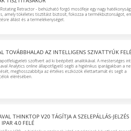
AK TISZTÍTÁSAKOR
e Rotating Retractor - behúzható forgó mosófeje egy nagy hatékonysá
s, amely tökéletes tisztítást biztosít, fokozza a termékbiztonságot, em
zésre állást és a termelékenységet.
AL TOVÁBBHALAD AZ INTELLIGENS SZIVATTYÚK FEL
llapotfelügyeleti szoftvert ad ki beépített analitikával. A mesterséges int
Laval Analytics online állapotfigyelő segíti a higiénikus iparágakban a n
zését, meghosszabbítja az értékes eszközök élettartamát és segít a
célok elérésében.
LAVAL THINKTOP V20 TÁGÍTJA A SZELEPÁLLÁS-JELZÉS
IPAR 4.0 FELÉ