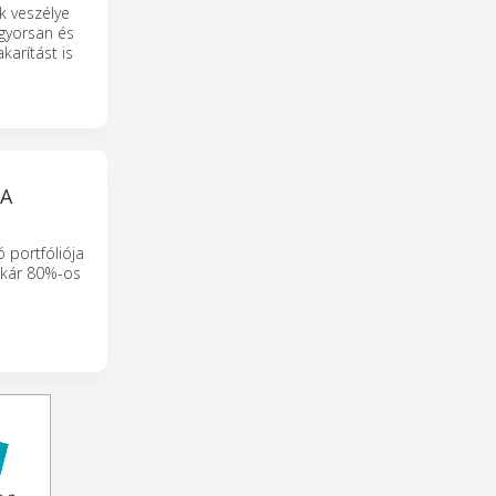
k veszélye
 gyorsan és
arítást is
 A
ó portfóliója
 akár 80%-os