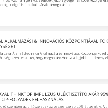
ThinkTop V20 - a higiénikus szelepek jelző egységeinek következő generá
iparágak digitális átalakulásának támogatásában.
VAL ALKALMAZÁSI & INNOVÁCIÓS KÖZPONTJÁVAL FO
YSÉGÉT
lfa Laval Áramlástechnikai Alkalmazási és Innovációs Központja közel 
tt végezzen teszteket, hogy meghatározhassa a legjobb eredmény e
LAVAL THINKTOP IMPULZUS ÜLÉKTISZTÍTÓ AKÁR 95
 CIP-FOLYADÉK FELHASZNÁLÁST
lgozó üzemben az ürítőszelepek az összes szelep 20%-át teszik ki. A ti