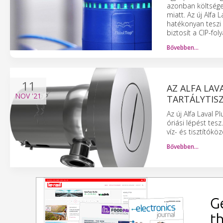
azonban költséges
miatt. Az új Alfa
hatékonyan teszi 
biztosít a CIP-fo
Bővebben…
11
AZ ALFA LAV
NOV
'21
TARTÁLYTIS
Az új Alfa Laval P
óriási lépést tes
víz- és tisztítók
Bővebben…