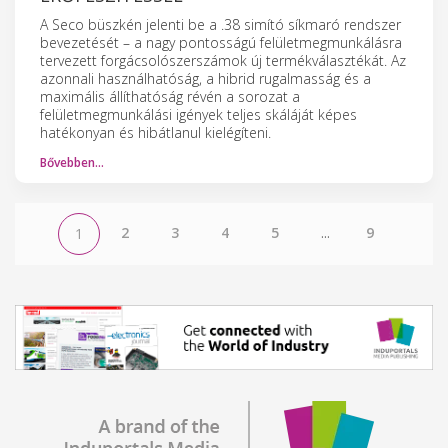
A Seco büszkén jelenti be a .38 simító síkmaró rendszer
bevezetését – a nagy pontosságú felületmegmunkálásra
tervezett forgácsolószerszámok új termékválasztékát. Az
azonnali használhatóság, a hibrid rugalmasság és a
maximális állíthatóság révén a sorozat a
felületmegmunkálási igények teljes skáláját képes
hatékonyan és hibátlanul kielégíteni.
Bővebben…
2
3
4
5
...
9
1