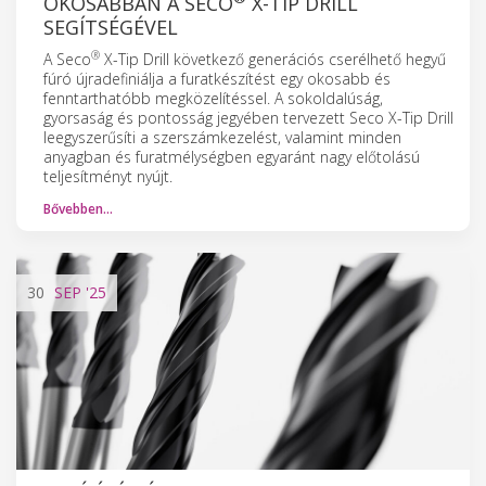
OKOSABBAN A SECO
X-TIP DRILL
SEGÍTSÉGÉVEL
®
A Seco
X-Tip Drill következő generációs cserélhető hegyű
fúró újradefiniálja a furatkészítést egy okosabb és
fenntarthatóbb megközelítéssel. A sokoldalúság,
gyorsaság és pontosság jegyében tervezett Seco X-Tip Drill
leegyszerűsíti a szerszámkezelést, valamint minden
anyagban és furatmélységben egyaránt nagy előtolású
teljesítményt nyújt.
Bővebben…
30
SEP
'25