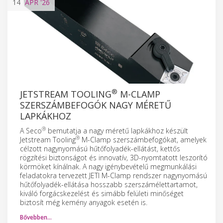
14
APR
'26
®
JETSTREAM TOOLING
M-CLAMP
SZERSZÁMBEFOGÓK NAGY MÉRETŰ
LAPKÁKHOZ
®
A Seco
bemutatja a nagy méretű lapkákhoz készült
®
Jetstream Tooling
M-Clamp szerszámbefogókat, amelyek
célzott nagynyomású hűtőfolyadék-ellátást, kettős
rögzítési biztonságot és innovatív, 3D-nyomtatott leszorító
körmöket kínálnak. A nagy igénybevételű megmunkálási
feladatokra tervezett JETI M-Clamp rendszer nagynyomású
hűtőfolyadék-ellátása hosszabb szerszámélettartamot,
kiváló forgácskezelést és simább felületi minőséget
biztosít még kemény anyagok esetén is.
Bővebben…