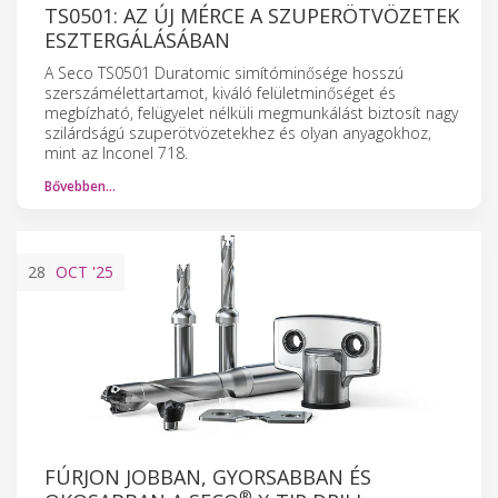
TS0501: AZ ÚJ MÉRCE A SZUPERÖTVÖZETEK
ESZTERGÁLÁSÁBAN
A Seco TS0501 Duratomic simítóminősége hosszú
szerszámélettartamot, kiváló felületminőséget és
megbízható, felügyelet nélküli megmunkálást biztosít nagy
szilárdságú szuperötvözetekhez és olyan anyagokhoz,
mint az Inconel 718.
Bővebben…
28
OCT
'25
FÚRJON JOBBAN, GYORSABBAN ÉS
®