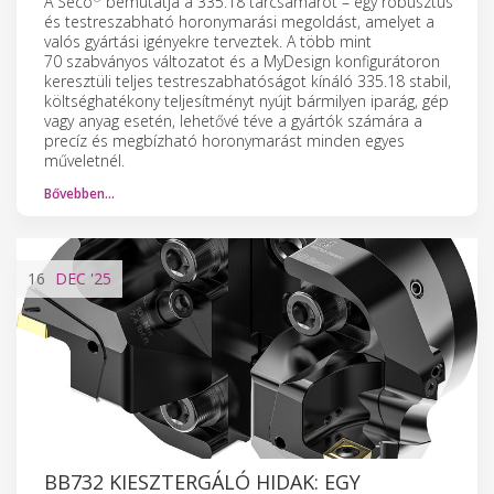
A Seco
bemutatja a 335.18 tárcsamarót – egy robusztus
és testreszabható horonymarási megoldást, amelyet a
valós gyártási igényekre terveztek. A több mint
70 szabványos változatot és a MyDesign konfigurátoron
keresztüli teljes testreszabhatóságot kínáló 335.18 stabil,
költséghatékony teljesítményt nyújt bármilyen iparág, gép
vagy anyag esetén, lehetővé téve a gyártók számára a
precíz és megbízható horonymarást minden egyes
műveletnél.
Bővebben…
16
DEC
'25
BB732 KIESZTERGÁLÓ HIDAK: EGY