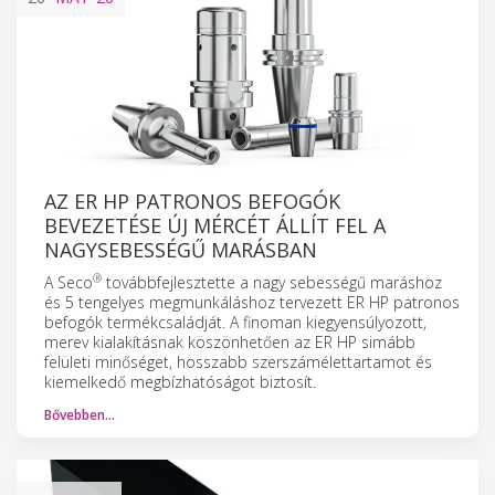
AZ ER HP PATRONOS BEFOGÓK
BEVEZETÉSE ÚJ MÉRCÉT ÁLLÍT FEL A
NAGYSEBESSÉGŰ MARÁSBAN
®
A Seco
továbbfejlesztette a nagy sebességű maráshoz
és 5 tengelyes megmunkáláshoz tervezett ER HP patronos
befogók termékcsaládját. A finoman kiegyensúlyozott,
merev kialakításnak köszönhetően az ER HP simább
felületi minőséget, hosszabb szerszámélettartamot és
kiemelkedő megbízhatóságot biztosít.
Bővebben…