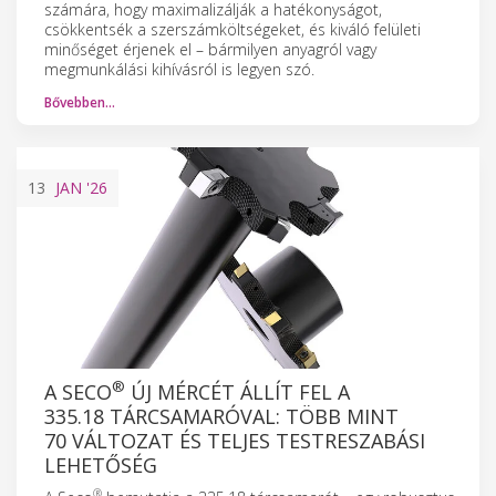
számára, hogy maximalizálják a hatékonyságot,
csökkentsék a szerszámköltségeket, és kiváló felületi
minőséget érjenek el – bármilyen anyagról vagy
megmunkálási kihívásról is legyen szó.
Bővebben…
13
JAN
'26
®
A SECO
ÚJ MÉRCÉT ÁLLÍT FEL A
335.18 TÁRCSAMARÓVAL: TÖBB MINT
70 VÁLTOZAT ÉS TELJES TESTRESZABÁSI
LEHETŐSÉG
®