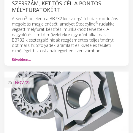
SZERSZÁM, KETTŐS CÉL A PONTOS
MÉLYFURATOKÉRT
®
A Seco
bejelenti a BB732 kiesztergáló hidak moduláris
®
megoldás megjelenését, amelyet Steadyline
rudakkal
végzett mélyfurat-készítési munkákhoz terveztek. A
nagyoló és simító műveletekre egyaránt alkalmas
BB732 kiesztergáló hidak rezgésmentes teljesítményt,
optimális hűtőfolyadék-áramlást és kivételes felületi
minőséget biztosítanak egyetlen szerszámban.
Bővebben…
25
NOV
'25