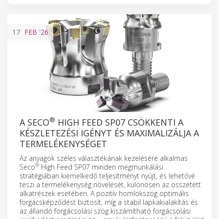
17
FEB
'26
®
A SECO
HIGH FEED SP07 CSÖKKENTI A
KÉSZLETEZÉSI IGÉNYT ÉS MAXIMALIZÁLJA A
TERMELÉKENYSÉGET
Az anyagok széles választékának kezelésére alkalmas
®
Seco
High Feed SP07 minden megmunkálási
stratégiában kiemelkedő teljesítményt nyújt, és lehetővé
teszi a termelékenység növelését, különösen az összetett
alkatrészek esetében. A pozitív homlokszög optimális
forgácsképződést biztosít, míg a stabil lapkakialakítás és
az állandó forgácsolási szög kiszámítható forgácsolási