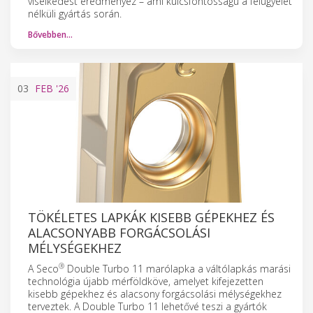
viselkedést eredményez – ami kulcsfontosságú a felügyelet
nélküli gyártás során.
Bővebben…
03
FEB
'26
TÖKÉLETES LAPKÁK KISEBB GÉPEKHEZ ÉS
ALACSONYABB FORGÁCSOLÁSI
MÉLYSÉGEKHEZ
®
A Seco
Double Turbo 11 marólapka a váltólapkás marási
technológia újabb mérföldköve, amelyet kifejezetten
kisebb gépekhez és alacsony forgácsolási mélységekhez
terveztek. A Double Turbo 11 lehetővé teszi a gyártók