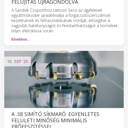
FELÚJÍTÁS ÚJRAGONDOLVA
A Sandvik Csoporthoz tartozó Seco az ügyfeleivel
együttműködve újradefiniálja a forgácsolószerszámok
kezelésének és felhasználásának módját, elősegítve a
nagyobb hatékonyságot és fenntarthatóságot a termékek
teljes életciklusa során.
Bővebben…
16
SEP
'25
A .38 SIMÍTÓ SÍKMARÓ: EGYENLETES
FELÜLETI MINŐSÉG MINIMÁLIS
ERŐFESZÍTÉSSEL