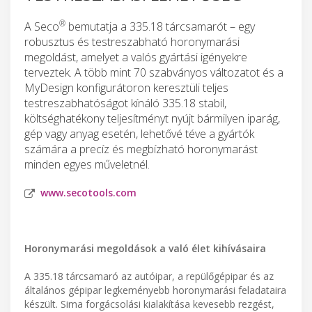
®
A Seco
bemutatja a 335.18 tárcsamarót – egy
robusztus és testreszabható horonymarási
megoldást, amelyet a valós gyártási igényekre
terveztek. A több mint 70 szabványos változatot és a
MyDesign konfigurátoron keresztüli teljes
testreszabhatóságot kínáló 335.18 stabil,
költséghatékony teljesítményt nyújt bármilyen iparág,
gép vagy anyag esetén, lehetővé téve a gyártók
számára a precíz és megbízható horonymarást
minden egyes műveletnél.
www.secotools.com
Horonymarási megoldások a való élet kihívásaira
A 335.18 tárcsamaró az autóipar, a repülőgépipar és az
általános gépipar legkeményebb horonymarási feladataira
készült. Sima forgácsolási kialakítása kevesebb rezgést,