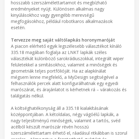
hosszabb szerszámélettartamot és megbízható
eredményeket nyújt. Különösen alkalmas nagy
kinyúlásokhoz vagy gyengébb merevségű
megfogásokhoz, például robotkaros alkalmazások
esetén.
Tervezze meg saját váltólapkás horonymaróját
A piacon elérhető egyik legszélesebb választékot kínáló
335.18 magában foglalja az LNKT lapkák széles
választékát különböző sarokrádiuszokkal, integrált wiper
felületekkel a simításokhoz, valamint a minőségek és
geometriák teljes portfólióját. Ha az alapkínálat
mégsem lenne megfelelő, a MyDesign segítségével a
felhasználók percek alatt konfigurálhatnak egy egyedi
marószárat, és árajánlatot is kérhetnek rá – várakozás és
találgatás nélkül.
A költséghatékonyság áll a 335.18 kialakításának
középpontjában. A kétoldalas, négy vágóélű lapkák, a
nagy teljesítményű minőségek, valamint a tartós, svéd
acélból készült marószár révén hosszú
szerszámélettartam érhető el, ráadásul ritkábban is szorul