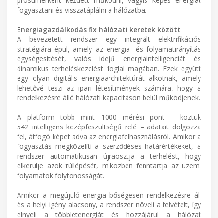
prosumerként kezdett működni, vagyis képes energiát
fogyasztani és visszatáplálni a hálózatba.
Energiagazdálkodás fix hálózati keretek között
A bevezetett rendszer egy integrált elektrifikációs
stratégiára épül, amely az energia- és folyamatirányítás
egységesítését, valós idejű energiaintelligenciát és
dinamikus terheléskezelést foglal magában. Ezek együtt
egy olyan digitális energiaarchitektúrát alkotnak, amely
lehetővé teszi az ipari létesítmények számára, hogy a
rendelkezésre álló hálózati kapacitáson belül működjenek.
A platform több mint 1000 mérési pont – köztük
542 intelligens középfeszültségű relé – adatait dolgozza
fel, átfogó képet adva az energiafelhasználásról. Amikor a
fogyasztás megközelíti a szerződéses határértékeket, a
rendszer automatikusan újraosztja a terhelést, hogy
elkerülje azok túllépését, miközben fenntartja az üzemi
folyamatok folytonosságát.
Amikor a megújuló energia bőségesen rendelkezésre áll
és a helyi igény alacsony, a rendszer növeli a felvételt, így
elnyeli a többletenergiát és hozzájárul a hálózat