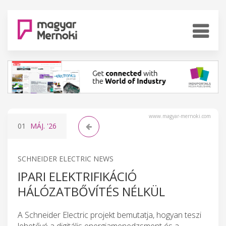
www.magyar-mernoki.com
01
MÁJ.
'26
SCHNEIDER ELECTRIC NEWS
IPARI ELEKTRIFIKÁCIÓ
HÁLÓZATBŐVÍTÉS NÉLKÜL
A Schneider Electric projekt bemutatja, hogyan teszi
lehetővé a digitális energiamenedzsment és a