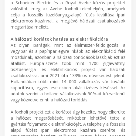
a Schneider Electric és a Royal Avebe közös projektet
valósított meg az Avebe foxholi telephelyén, amelynek
célja a fosszilis tüzelőanyag-alapú fűtés kiváltása ipari
elektromos kazánnal, a meglévő hálózati csatlakozások
megtartása mellett.
A hálózati korlátok hatása az elektrifikációra
Az olyan iparágak, mint az élelmiszer-feldolgozás, a
vegyipar és a papíripar egyre inkább az elektrifikáció felé
mozdulnak, azonban a hálózati torlódások lassítják ezt az
átállást. Európa-szerte több mint 1700 gigawattnyi
tisztaenergia- és elektrifikációs projekt vár hálózati
csatlakozásra, ami 2021 óta 133%-os növekedést jelent.
Hollandiában több mint 14 000 vállalkozás vár további
kapacitásra, egyes esetekben akár tízéves késéssel. Az
adatok szerint a holland vállalkozások 90%-át közvetlenül
vagy közvetve érinti a hálózati torlódás.
A foxholi projekt ezt a korlátot úgy kezelte, hogy elkerülte
a hálózat megerősítését, miközben lehetővé tette a
gyártási folyamatok elektrifikációját. A telephely a fosszilis
alapú fűtést ipari elektromos kazánra cserélte, és