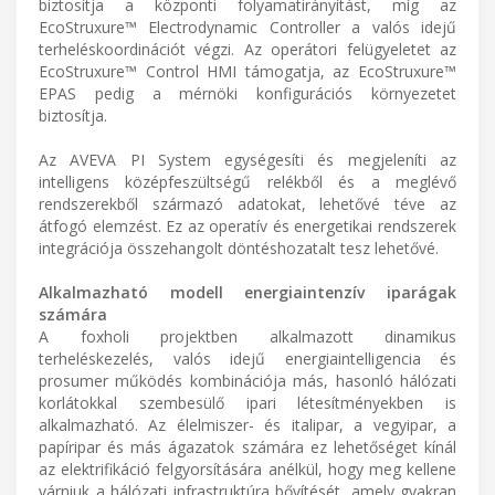
biztosítja a központi folyamatirányítást, míg az
EcoStruxure™ Electrodynamic Controller a valós idejű
terheléskoordinációt végzi. Az operátori felügyeletet az
EcoStruxure™ Control HMI támogatja, az EcoStruxure™
EPAS pedig a mérnöki konfigurációs környezetet
biztosítja.
Az AVEVA PI System egységesíti és megjeleníti az
intelligens középfeszültségű relékből és a meglévő
rendszerekből származó adatokat, lehetővé téve az
átfogó elemzést. Ez az operatív és energetikai rendszerek
integrációja összehangolt döntéshozatalt tesz lehetővé.
Alkalmazható modell energiaintenzív iparágak
számára
A foxholi projektben alkalmazott dinamikus
terheléskezelés, valós idejű energiaintelligencia és
prosumer működés kombinációja más, hasonló hálózati
korlátokkal szembesülő ipari létesítményekben is
alkalmazható. Az élelmiszer- és italipar, a vegyipar, a
papíripar és más ágazatok számára ez lehetőséget kínál
az elektrifikáció felgyorsítására anélkül, hogy meg kellene
várniuk a hálózati infrastruktúra bővítését, amely gyakran