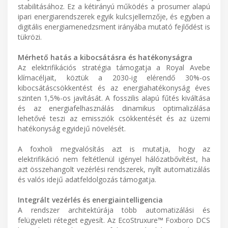
stabilitásához. Ez a kétirányú működés a prosumer alapú
ipari energiarendszerek egyik kulcsjellemzője, és egyben a
digitális energiamenedzsment irányába mutató fejlődést is
tükrözi.
Mérhető hatás a kibocsátásra és hatékonyságra
Az elektrifikációs stratégia támogatja a Royal Avebe
klímacéljait, köztük a 2030-ig elérendő 30%-os
kibocsátáscsökkentést és az energiahatékonyság éves
szinten 1,5%-os javítását. A fosszilis alapú fűtés kiváltása
és az energiafelhasználás dinamikus optimalizálása
lehetővé teszi az emissziók csökkentését és az üzemi
hatékonyság egyidejű növelését.
A foxholi megvalósítás azt is mutatja, hogy az
elektrifikáció nem feltétlenül igényel hálózatbővítést, ha
azt összehangolt vezérlési rendszerek, nyílt automatizálás
és valós idejű adatfeldolgozás támogatja.
Integrált vezérlés és energiaintelligencia
A rendszer architektúrája több automatizálási és
felügyeleti réteget egyesít. Az EcoStruxure™ Foxboro DCS