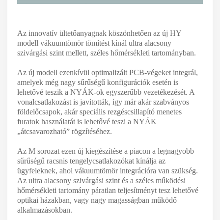
Az innovatív ültetőanyagnak köszönhetően az új HY
modell vákuumtömör tömítést kínál ultra alacsony
szivárgási szint mellett, széles hőmérsékleti tartományban.
Az új modell ezenkívül optimalizált PCB-végeket integrál,
amelyek még nagy sűrűségű konfigurációk esetén is
lehetővé teszik a NYÁK-ok egyszerűbb vezetékezését. A
vonalcsatlakozást is javították, így már akár szabványos
földelőcsapok, akár speciális rezgéscsillapító menetes
furatok használatát is lehetővé teszi a NYÁK
„átcsavarozható” rögzítéséhez.
Az M sorozat ezen új kiegészítése a piacon a legnagyobb
sűrűségű racsnis tengelycsatlakozókat kínálja az
ügyfeleknek, ahol vákuumtömör integrációra van szükség.
Az ultra alacsony szivárgási szint és a széles működési
hőmérsékleti tartomány páratlan teljesítményt tesz lehetővé
optikai házakban, vagy nagy magasságban működő
alkalmazásokban.