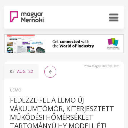
www.magyar-mernoki.com
03
AUG.
'22
LEMO
FEDEZZE FEL A LEMO ÚJ
VÁKUUMTÖMÖR, KITERJESZTETT
MŰKÖDÉSI HŐMÉRSÉKLET
TARTOMÁNYÚ HY MODELLJÉT!