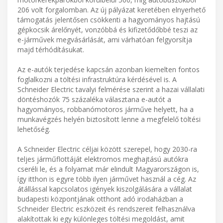
206 volt forgalomban. Az új pályázat keretében elnyerhető
támogatás jelentősen csökkenti a hagyományos hajtású
gépkocsik árelőnyét, vonzóbbá és kifizetődőbbé teszi az
e-járművek megvásárlását, ami várhatóan felgyorsítja
majd térhódításukat.
Az e-autók terjedése kapcsán azonban kiemelten fontos
foglalkozni a töltési infrastruktúra kérdésével is. A
Schneider Electric tavalyi felmérése szerint a hazai vállalati
döntéshozók 75 százaléka választana e-autót a
hagyományos, robbanómotoros járműve helyett, ha a
munkavégzés helyén biztosított lenne a megfelelő töltési
lehetőség.
A Schneider Electric céljai között szerepel, hogy 2030-ra
teljes járműflottáját elektromos meghajtású autókra
cseréli le, és a folyamat már elindult Magyarországon is,
így itthon is egyre több ilyen járművet használ a cég. Az
átállással kapcsolatos igények kiszolgálására a vállalat
budapesti központjának otthont adó irodaházban a
Schneider Electric eszközeit és rendszereit felhasználva
alakítottak ki egy különleges töltési megoldást, amit