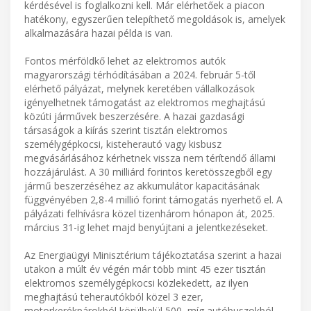
kérdésével is foglalkozni kell. Már elérhetőek a piacon
hatékony, egyszerűen telepíthető megoldások is, amelyek
alkalmazására hazai példa is van.
Fontos mérföldkő lehet az elektromos autók
magyarországi térhódításában a 2024. február 5-től
elérhető pályázat, melynek keretében vállalkozások
igényelhetnek támogatást az elektromos meghajtású
közúti járművek beszerzésére. A hazai gazdasági
társaságok a kiírás szerint tisztán elektromos
személygépkocsi, kisteherautó vagy kisbusz
megvásárlásához kérhetnek vissza nem térítendő állami
hozzájárulást. A 30 milliárd forintos keretösszegből egy
jármű beszerzéséhez az akkumulátor kapacitásának
függvényében 2,8-4 millió forint támogatás nyerhető el. A
pályázati felhívásra közel tizenhárom hónapon át, 2025.
március 31-ig lehet majd benyújtani a jelentkezéseket.
Az Energiaügyi Minisztérium tájékoztatása szerint a hazai
utakon a múlt év végén már több mint 45 ezer tisztán
elektromos személygépkocsi közlekedett, az ilyen
meghajtású teherautókból közel 3 ezer,
motorkerékpárokból körülbelül 500, míg autóbuszokból