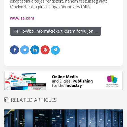
lekapcsolni a teljes rendszert, hanem feszültség alatt
ráhelyezhető a plusz leágazódoboz és töltő.
www.se.com
További információkért kérem forduljon …
RELATED ARTICLES