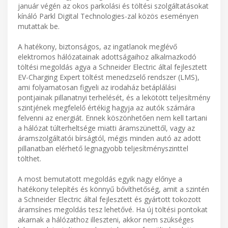
január végén az okos parkolási és töltési szolgáltatásokat
kínáló Parkl Digital Technologies-zal közös eseményen
mutattak be.
A hatékony, biztonságos, az ingatlanok meglévő
elektromos hálózatainak adottságaihoz alkalmazkodó
töltési megoldás agya a Schneider Electric által fejlesztett
EV-Charging Expert töltést menedzselő rendszer (LMS),
ami folyamatosan figyeli az irodaház betáplálási
pontjainak pillanatnyi terhelését, és a lekötött teljesítmény
szintjének megfelelő értékig hagyja az autók számára
felvenni az energiát. Ennek köszönhetően nem kell tartani
a hálózat túlterheltsége miatti áramszünettől, vagy az
áramszolgáltatói bírságtól, mégis minden autó az adott
pillanatban elérhető legnagyobb teljesítményszinttel
tölthet.
A most bemutatott megoldás egyik nagy előnye a
hatékony telepítés és könnyű bővíthetőség, amit a szintén
a Schneider Electric által fejlesztett és gyártott tokozott
áramsínes megoldás tesz lehetővé. Ha új töltési pontokat
akarnak a hálózathoz illeszteni, akkor nem szükséges