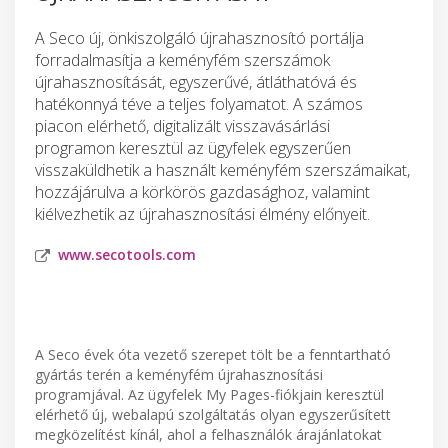
A Seco új, önkiszolgáló újrahasznosító portálja
forradalmasítja a keményfém szerszámok
újrahasznosítását, egyszerűvé, átláthatóvá és
hatékonnyá téve a teljes folyamatot. A számos
piacon elérhető, digitalizált visszavásárlási
programon keresztül az ügyfelek egyszerűen
visszaküldhetik a használt keményfém szerszámaikat,
hozzájárulva a körkörös gazdasághoz, valamint
kiélvezhetik az újrahasznosítási élmény előnyeit.
www.secotools.com
A Seco évek óta vezető szerepet tölt be a fenntartható
gyártás terén a keményfém újrahasznosítási
programjával. Az ügyfelek My Pages-fiókjain keresztül
elérhető új, webalapú szolgáltatás olyan egyszerűsített
megközelítést kínál, ahol a felhasználók árajánlatokat