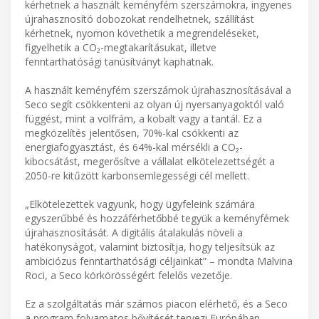
kérhetnek a használt keményfém szerszámokra, ingyenes
újrahasznosító dobozokat rendelhetnek, szállítást
kérhetnek, nyomon követhetik a megrendeléseket,
figyelhetik a CO₂-megtakarításukat, illetve
fenntarthatósági tanúsítványt kaphatnak.
A használt keményfém szerszámok újrahasznosításával a
Seco segít csökkenteni az olyan új nyersanyagoktól való
függést, mint a volfrám, a kobalt vagy a tantál. Ez a
megközelítés jelentősen, 70%-kal csökkenti az
energiafogyasztást, és 64%-kal mérsékli a CO₂-
kibocsátást, megerősítve a vállalat elkötelezettségét a
2050-re kitűzött karbonsemlegességi cél mellett.
„Elkötelezettek vagyunk, hogy ügyfeleink számára
egyszerűbbé és hozzáférhetőbbé tegyük a keményfémek
újrahasznosítását. A digitális átalakulás növeli a
hatékonyságot, valamint biztosítja, hogy teljesítsük az
ambiciózus fenntarthatósági céljainkat” – mondta Malvina
Roci, a Seco körkörösségért felelős vezetője.
Ez a szolgáltatás már számos piacon elérhető, és a Seco
a program folyamatos bővítését tervezi Európában,