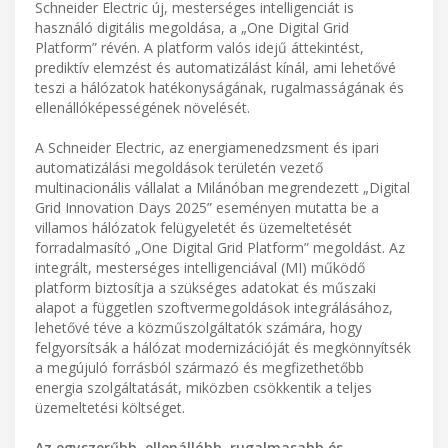
Schneider Electric új, mesterséges intelligenciát is
használó digitális megoldása, a „One Digital Grid
Platform” révén. A platform valós idejű áttekintést,
prediktív elemzést és automatizálást kínál, ami lehetővé
teszi a hálózatok hatékonyságának, rugalmasságának és
ellenállóképességének növelését.
A Schneider Electric, az energiamenedzsment és ipari
automatizálási megoldások területén vezető
multinacionális vállalat a Milánóban megrendezett „Digital
Grid Innovation Days 2025” eseményen mutatta be a
villamos hálózatok felügyeletét és üzemeltetését
forradalmasító „One Digital Grid Platform” megoldást. Az
integrált, mesterséges intelligenciával (MI) működő
platform biztosítja a szükséges adatokat és műszaki
alapot a független szoftvermegoldások integrálásához,
lehetővé téve a közműszolgáltatók számára, hogy
felgyorsítsák a hálózat modernizációját és megkönnyítsék
a megújuló forrásból származó és megfizethetőbb
energia szolgáltatását, miközben csökkentik a teljes
üzemeltetési költséget.
Az egyszerűbb, ellenállóbb, rugalmasabb és