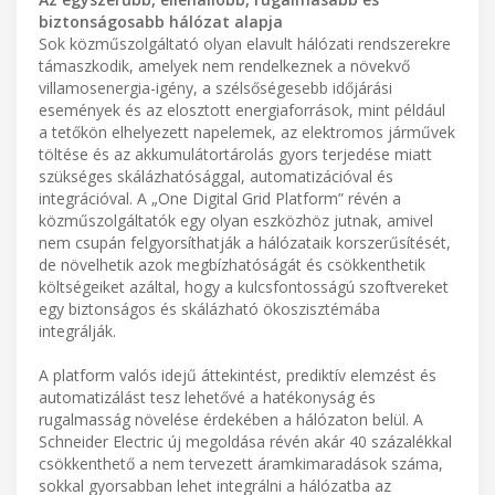
biztonságosabb hálózat alapja
Sok közműszolgáltató olyan elavult hálózati rendszerekre
támaszkodik, amelyek nem rendelkeznek a növekvő
villamosenergia-igény, a szélsőségesebb időjárási
események és az elosztott energiaforrások, mint például
a tetőkön elhelyezett napelemek, az elektromos járművek
töltése és az akkumulátortárolás gyors terjedése miatt
szükséges skálázhatósággal, automatizációval és
integrációval. A „One Digital Grid Platform” révén a
közműszolgáltatók egy olyan eszközhöz jutnak, amivel
nem csupán felgyorsíthatják a hálózataik korszerűsítését,
de növelhetik azok megbízhatóságát és csökkenthetik
költségeiket azáltal, hogy a kulcsfontosságú szoftvereket
egy biztonságos és skálázható ökoszisztémába
integrálják.
A platform valós idejű áttekintést, prediktív elemzést és
automatizálást tesz lehetővé a hatékonyság és
rugalmasság növelése érdekében a hálózaton belül. A
Schneider Electric új megoldása révén akár 40 százalékkal
csökkenthető a nem tervezett áramkimaradások száma,
sokkal gyorsabban lehet integrálni a hálózatba az