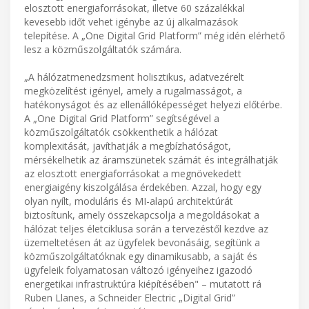
elosztott energiaforrásokat, illetve 60 százalékkal
kevesebb időt vehet igénybe az új alkalmazások
telepítése. A „One Digital Grid Platform” még idén elérhető
lesz a közműszolgáltatók számára.
„A hálózatmenedzsment holisztikus, adatvezérelt
megközelítést igényel, amely a rugalmasságot, a
hatékonyságot és az ellenállóképességet helyezi előtérbe.
A „One Digital Grid Platform” segítségével a
közműszolgáltatók csökkenthetik a hálózat
komplexitását, javíthatják a megbízhatóságot,
mérsékelhetik az áramszünetek számát és integrálhatják
az elosztott energiaforrásokat a megnövekedett
energiaigény kiszolgálása érdekében. Azzal, hogy egy
olyan nyílt, moduláris és MI-alapú architektúrát
biztosítunk, amely összekapcsolja a megoldásokat a
hálózat teljes életciklusa során a tervezéstől kezdve az
üzemeltetésen át az ügyfelek bevonásáig, segítünk a
közműszolgáltatóknak egy dinamikusabb, a saját és
ügyfeleik folyamatosan változó igényeihez igazodó
energetikai infrastruktúra kiépítésében" – mutatott rá
Ruben Llanes, a Schneider Electric „Digital Grid”