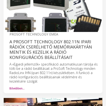
PROSOFT TECHNOLOGY EMEA
A PROSOFT TECHNOLOGY 802.11N IPARI
RÁDIÓK CSERÉLHETŐ MEMÓRIAKÁRTYÁN
MENTIK ÉS KEZELIK A RÁDIÓ
KONFIGURÁCIÓS BEÁLLÍTÁSAIT
A »Egyedi jellemzők» specifikáció automatikusan tárolja és
tölti be a rádió beállításait a ProSoft Technology minden
RadioLinx IHN (ipari 802.11n) készülékében. A funkció a
rádió konfigurációs beállításainak védelmére és
kezelésére szolgál.
Bővebben…