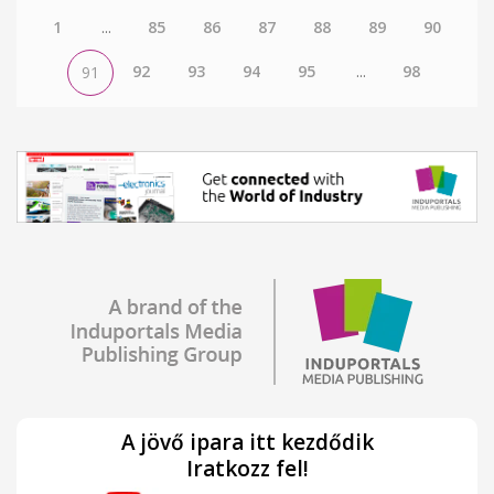
1
...
85
86
87
88
89
90
92
93
94
95
...
98
91
A jövő ipara itt kezdődik
Iratkozz fel!