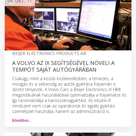
04
OKT.
'11
BEIJER ELECTRONICS PRODUCTS AB
A VOLVO AZ IX SEGÍTSÉGÉVEL NÖVELI A
TEMPÓT SAJÁT AUTÓGYÁRÁBAN
Csakúgy, mint a közúti közlekedésben, a tervezés, a
mozgás és a sebesség az autók gyártása folyamán is
döntő tényezők. A Volvo Cars a Beijer Electronics iX HMI
megoldásának használatával optimalizálja a folyamatot és
így racionalizálja a karosszériagyártást. Az intuitív iX
rendszert nem csak az operátorok és egyéb gyártási
személyzet használja, hanem az adminisztráció is.
Bővebben…