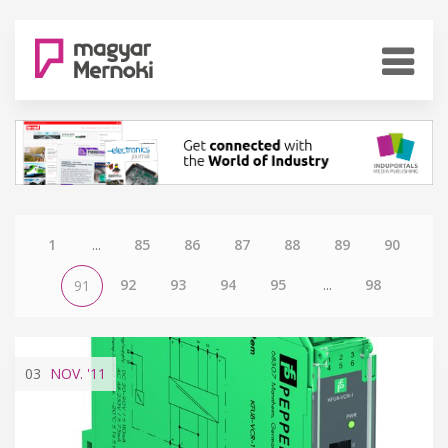
1
...
85
86
87
88
89
90
92
93
94
95
...
98
91
03
NOV.
'11