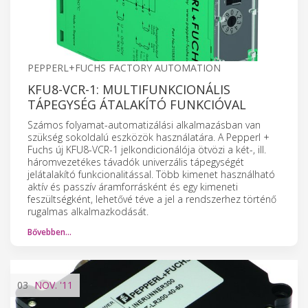
PEPPERL+FUCHS FACTORY AUTOMATION
KFU8-VCR-1: MULTIFUNKCIONÁLIS
TÁPEGYSÉG ÁTALAKÍTÓ FUNKCIÓVAL
Számos folyamat-automatizálási alkalmazásban van
szükség sokoldalú eszközök használatára. A Pepperl +
Fuchs új KFU8-VCR-1 jelkondicionálója ötvözi a két-, ill.
háromvezetékes távadók univerzális tápegységét
jelátalakító funkcionalitással. Több kimenet használható
aktív és passzív áramforrásként és egy kimeneti
feszültségként, lehetővé téve a jel a rendszerhez történő
rugalmas alkalmazkodását.
Bővebben…
03
NOV.
'11