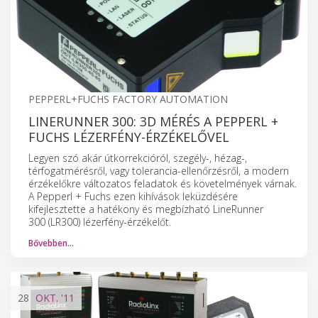
PEPPERL+FUCHS FACTORY AUTOMATION
LINERUNNER 300: 3D MÉRÉS A PEPPERL +
FUCHS LÉZERFÉNY-ÉRZÉKELŐVEL
Legyen szó akár útkorrekcióról, szegély-, hézag-,
térfogatmérésről, vagy tolerancia-ellenőrzésről, a modern
érzékelőkre változatos feladatok és követelmények várnak.
A Pepperl + Fuchs ezen kihívások leküzdésére
kifejlesztette a hatékony és megbízható LineRunner
300 (LR300) lézerfény-érzékelőt.
Bővebben…
28
OKT.
'11