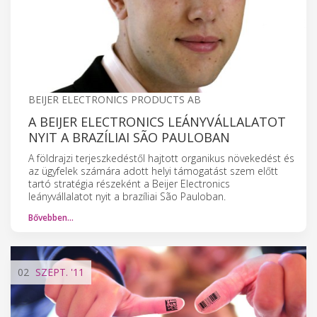
BEIJER ELECTRONICS PRODUCTS AB
A BEIJER ELECTRONICS LEÁNYVÁLLALATOT
NYIT A BRAZÍLIAI SÃO PAULOBAN
A földrajzi terjeszkedéstől hajtott organikus növekedést és
az ügyfelek számára adott helyi támogatást szem előtt
tartó stratégia részeként a Beijer Electronics
leányvállalatot nyit a brazíliai São Pauloban.
Bővebben…
02
SZEPT.
'11