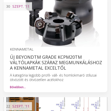
30
SZEPT.
'11
KENNAMETAL
ÚJ BEYONDTM GRADE KCPM20TM
VÁLTÓLAPKÁK SZÁRAZ MEGMUNKÁLÁSHOZ
A KENNAMETAL EXCELTŐL
A kategória legjobb profil- váll- és homlokmaró stílusai
ötvözött és ötvözetlen acélokhoz
Bővebben…
22
SZEPT.
'11