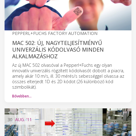
PEPPERL+FUCHS FACTORY AUTOMATION
MAC 502: ÚJ, NAGYTELJESÍTMÉNYŰ
UNIVERZÁLIS KÓDOLVASÓ MINDEN
ALKALMAZÁSHOZ
Az új MAC 502 olvasóval a Pepperl+Fuchs egy olyan
innovatív univerzális rögzített kódolvasót dobott a piacra,
amely akár 10 m/s, ill. 30 mérés/s sebességgel olvassa az
összes elterjedt 1D és 2D kódot (26 különböző kód
szimbolikát).
Bővebben…
30
AUG.
'11