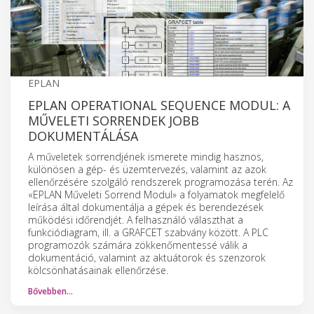
EPLAN
EPLAN OPERATIONAL SEQUENCE MODUL: A
MŰVELETI SORRENDEK JOBB
DOKUMENTÁLÁSA
A műveletek sorrendjének ismerete mindig hasznos,
különösen a gép- és üzemtervezés, valamint az azok
ellenőrzésére szolgáló rendszerek programozása terén. Az
«EPLAN Műveleti Sorrend Modul» a folyamatok megfelelő
leírása által dokumentálja a gépek és berendezések
működési időrendjét. A felhasználó választhat a
funkciódiagram, ill. a GRAFCET szabvány között. A PLC
programozók számára zökkenőmentessé válik a
dokumentáció, valamint az aktuátorok és szenzorok
kölcsönhatásainak ellenőrzése.
Bővebben…