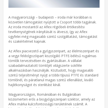
A magyarországi – budapesti – iroda már korábban is
közvetlen támogatást nyújtott a Csoport többi tagjának.
Az iroda mostantól az Aflex régióbeli értékesítési
tevékenységének irányítását is átveszi, így az Aflex
ügyfelei még magasabb szintű szolgáltatást, támogatást
és szakértelmet kapnak.
Az Aflex piacvezető a gyógyszeripart, az élelmiszeripart és
a vegyi feldolgozóipart kiszolgáló PTFE-bélésű rugalmas
tömlők tervezésében és gyártásában. A vállalat
szabadalmaztatott tömlőjét világszerte sokféle
alkalmazásban használják. Köztudott, hogy magasabb
szintű teljesítményt nyújt a többi típusú PTFE és standard
tömlőnél, és páratlanul magas szintű ellenállást, kiváló
hajlékonyságot és sterilitást kínál.
Magyarországon, Romániában és Bulgáriában
közismerten erős a biogyógyszeripari szektor, amely az
Aflex márka kulcsfontosságú területének számít. A