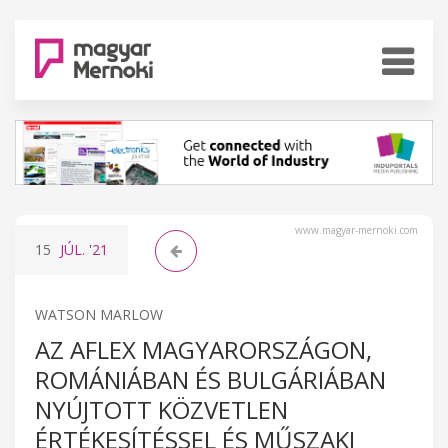
www.magyar-mernoki.com
15
JÚL.
'21
WATSON MARLOW
AZ AFLEX MAGYARORSZÁGON,
ROMÁNIÁBAN ÉS BULGÁRIÁBAN
NYÚJTOTT KÖZVETLEN
ÉRTÉKESÍTÉSSEL ÉS MŰSZAKI