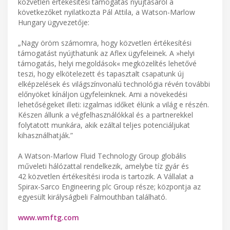
közvetlen értékesítési támogatás nyújtásáról a
következőket nyilatkozta Pál Attila, a Watson-Marlow
Hungary ügyvezetője:
„Nagy öröm számomra, hogy közvetlen értékesítési
támogatást nyújthatunk az Aflex ügyfeleinek. A »helyi
támogatás, helyi megoldások« megközelítés lehetővé
teszi, hogy elkötelezett és tapasztalt csapatunk új
elképzelések és világszínvonalú technológia révén további
előnyöket kínáljon ügyfeleinknek. Ami a növekedési
lehetőségeket illeti: izgalmas időket élünk a világ e részén.
Készen állunk a végfelhasználókkal és a partnerekkel
folytatott munkára, akik ezáltal teljes potenciáljukat
kihasználhatják.”
A Watson-Marlow Fluid Technology Group globális
műveleti hálózattal rendelkezik, amelybe tíz gyár és
42 közvetlen értékesítési iroda is tartozik. A Vállalat a
Spirax-Sarco Engineering plc Group része; központja az
egyesült királyságbeli Falmouthban található.
www.wmftg.com