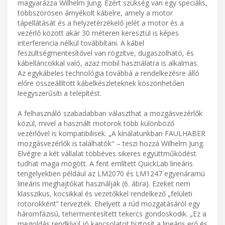
magyarázza Wilhelm Jung. Ezért szükség van egy speciális,
többszörösen árnyékolt kábelre, amely a motor
tápellátását és a helyzetérzékelő jelét a motor és a
vezérlő között akár 30 méteren keresztül is képes
interferencia nélkül továbbítani. A kábel
feszültségmentesítővel van rögzítve, dugaszolható, és
kábelláncokkal való, azaz mobil használatra is alkalmas.
Az egykábeles technológia továbbá a rendelkezésre álló
előre összeállított kábelkészleteknek köszönhetően
leegyszerűsíti a telepítést.
A felhasználó szabadabban választhat a mozgásvezérlők
közül, mivel a használt motorok több különböző
vezérlővel is kompatibilisek. „A kínálatunkban FAULHABER
mozgásvezérlők is találhatók" – teszi hozzá Wilhelm Jung.
Elvégre a két vállalat többéves sikeres együttműködést
tudhat maga mögött. A fent említett QuickLab lineáris
tengelyekben például az LM2070 és LM1247 egyenáramú
lineáris meghajtókat használják (6. ábra). Ezeket nem
klasszikus, kocsikkal és vezetőkkel rendelkező „felületi
rotorokként” tervezték. Ehelyett a rúd mozgatásáról egy
háromfázisú, tehermentesített tekercs gondoskodik. „Ez a
megoldás rendkívül jó kapcsolatot biztosít a lineáris erő és