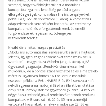
ellátásához. A kinematikai szakemberek tervei között
szerepel, hogy továbbfejlesztik ezt a moduláris
koncepciót: izgalmas lehetőség például a gyors
elforgatóegységek kombinálása lineáris tengelyekkel,
például a QuickLab sorozatból (3. ábra). A kompatibilis
adapterlemezek tartozékként kaphatók. Az eredmény:
kompakt emelő- és elforgatórendszerek és emelő-
forgórendszerek, egészen az öttengelyes
kezelőrendszerekig.
Kiváló dinamika, magas precizitás
„Moduláris automatizálási rendszerünk szívét a hajtások
jelentik, így igen szigorú elvárásokat támasztunk velük
szemben” – magyarázza Wilhelm Jung (4. ábra), a JA²
ügyvezető igazgatója. „Rendkívül dinamikusan kell
működniük, de a pontos szabályozhatóság és a megfelelő
méret is ugyanilyen fontos.” A ForTorque modulok
esetében például a FAULHABER B és BX4 sorozatú kefe
nélküli egyenáramú motorjai (lásd a vállalat bemutatása
című részt) bizonyultak meggyőzőnek (5. ábra). A két- és
négypólusú technológiával rendelkező motorok rendkívül
kompaktak. A B sorozat 16, 20 és 35 mm átmérőjű
változatait használták, amelyek mindössze 28, 36 és