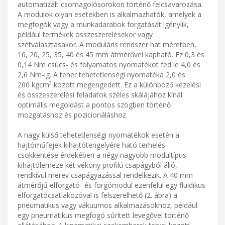
automatizált csomagolósorokon történő felcsavarozása.
A modulok olyan esetekben is alkalmazhatók, amelyek a
megfogók vagy a munkadarabok forgatását igénylik,
például termékek összeszerelésekor vagy
szétválasztásakor. A moduláris rendszer hat méretben,
16, 20, 25, 35, 40 és 45 mm átmérővel kapható. Ez 0,3 és
0,14 Nm csúcs- és folyamatos nyomatékot fed le 4,0 és
2,6 Nm-ig. A teher tehetetlenségi nyomatéka 2,0 és
200 kgcm² között megengedett. Ez a különböző kezelési
és összeszerelési feladatok széles skálájához kínál
optimális megoldást a pontos szögben történő
mozgatáshoz és pozicionáláshoz.
A nagy külső tehetetlenségi nyomatékok esetén a
hajtóműfejek kihajtótengelyére ható terhelés
csökkentése érdekében a négy nagyobb modultípus
kihajtólemeze két vékony profilú csapágyból álló,
rendkívül merev csapágyazással rendelkezik. A 40 mm
átmérőjű elforgató- és forgómodul ezenfelül egy fluidikus
elforgatócsatlakozóval is felszerelhető (2. ábra) a
pneumatikus vagy vákuumos alkalmazásokhoz, például
egy pneumatikus megfogó sűrített levegővel történő