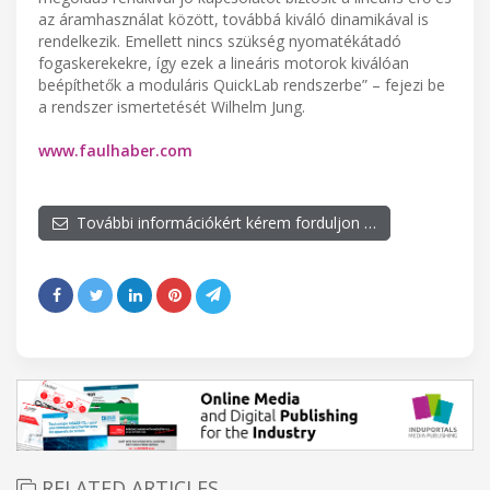
az áramhasználat között, továbbá kiváló dinamikával is
rendelkezik. Emellett nincs szükség nyomatékátadó
fogaskerekekre, így ezek a lineáris motorok kiválóan
beépíthetők a moduláris QuickLab rendszerbe” – fejezi be
a rendszer ismertetését Wilhelm Jung.
www.faulhaber.com
További információkért kérem forduljon …
RELATED ARTICLES