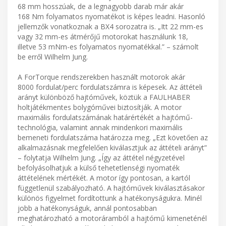
68 mm hosszúak, de a legnagyobb darab már akár
168 Nm folyamatos nyomatékot is képes leadni. Hasonló
jellemzők vonatkoznak a BX4 sorozatra is. „Itt 22 mm-es
vagy 32 mm-es átmérőjű motorokat használunk 18,
illetve 53 mNm-es folyamatos nyomatékkal.” – számolt
be erről Wilhelm Jung.
A ForTorque rendszerekben használt motorok akár
8000 fordulat/perc fordulatszámra is képesek. Az áttételi
arányt különböző hajtóművek, köztük a FAULHABER
holtjátékmentes bolygóművei biztosítják. A motor
maximális fordulatszámának határértékét a hajtómű-
technológia, valamint annak mindenkori maximális
bemeneti fordulatszáma határozza meg. „Ezt követően az
alkalmazásnak megfelelően kiválasztjuk az áttételi arányt”
– folytatja Wilhelm Jung. „Így az áttétel négyzetével
befolyásolhatjuk a külső tehetetlenségi nyomaték
áttételének mértékét. A motor így pontosan, a kartól
függetlenül szabályozható. A hajtóművek kiválasztásakor
különös figyelmet fordítottunk a hatékonyságukra. Minél
jobb a hatékonyságuk, annál pontosabban
meghatározható a motoráramból a hajtómű kimeneténél