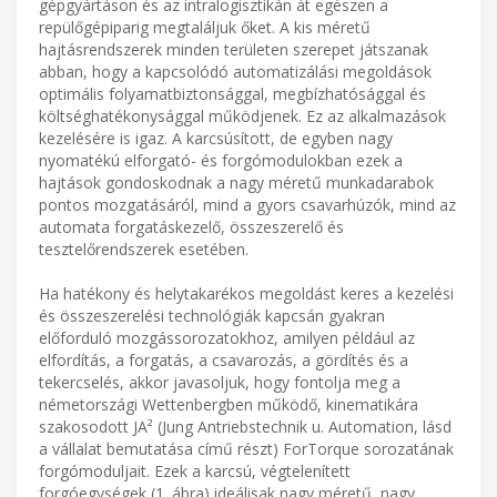
gépgyártáson és az intralogisztikán át egészen a
repülőgépiparig megtaláljuk őket. A kis méretű
hajtásrendszerek minden területen szerepet játszanak
abban, hogy a kapcsolódó automatizálási megoldások
optimális folyamatbiztonsággal, megbízhatósággal és
költséghatékonysággal működjenek. Ez az alkalmazások
kezelésére is igaz. A karcsúsított, de egyben nagy
nyomatékú elforgató- és forgómodulokban ezek a
hajtások gondoskodnak a nagy méretű munkadarabok
pontos mozgatásáról, mind a gyors csavarhúzók, mind az
automata forgatáskezelő, összeszerelő és
tesztelőrendszerek esetében.
Ha hatékony és helytakarékos megoldást keres a kezelési
és összeszerelési technológiák kapcsán gyakran
előforduló mozgássorozatokhoz, amilyen például az
elfordítás, a forgatás, a csavarozás, a gördítés és a
tekercselés, akkor javasoljuk, hogy fontolja meg a
németországi Wettenbergben működő, kinematikára
szakosodott JA² (Jung Antriebstechnik u. Automation, lásd
a vállalat bemutatása című részt) ForTorque sorozatának
forgómoduljait. Ezek a karcsú, végtelenített
forgóegységek (1. ábra) ideálisak nagy méretű, nagy