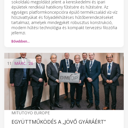
sokoldalú megoldást jelent a kereskedelmi és ipari
épületek rendkívül hatékony fűtésére és hűtésére. Az
egységes platformkoncepcióra épülő termékcsalád víz-víz
hőszivattyúkat és folyadékhűtéses hűtőberendezéseket
tartalmaz, amelyek mindegyikét robusztus konstrukció,
modern hűtési technológia és kompakt tervezési filozófia
jellemzi.
Bővebben…
11
MÁRC.
'26
MITUTOYO EUROPE
EGYÜTTMŰKÖDÉS A „JÖVŐ GYÁRÁÉRT”