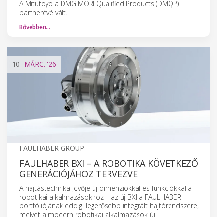
A Mitutoyo a DMG MORI Qualified Products (DMQP)
partnerévé vált.
Bővebben…
10
MÁRC.
'26
FAULHABER GROUP
FAULHABER BXI – A ROBOTIKA KÖVETKEZŐ
GENERÁCIÓJÁHOZ TERVEZVE
A hajtástechnika jövője új dimenziókkal és funkciókkal a
robotikai alkalmazásokhoz – az új BXI a FAULHABER
portfóliójának eddigi legerősebb integrált hajtórendszere,
melyet a modern robotikai alkalmazások új