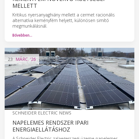
MELLETT
Kritikus nyersanyaghiány mellett a cermet racionális
alternatíva keményfém helyett, különösen simító
megmunkálásnál.
Bővebben…
23
MÁRC.
'26
SCHNEIDER ELECTRIC NEWS
NAPELEMES RENDSZER IPARI
ENERGIAELLÁTÁSHOZ
A Schneider Electric zalaegerszegi üzeme napelemes