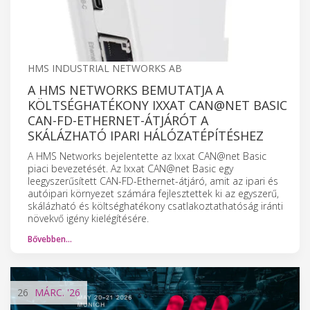
HMS INDUSTRIAL NETWORKS AB
A HMS NETWORKS BEMUTATJA A
KÖLTSÉGHATÉKONY IXXAT CAN@NET BASIC
CAN-FD-ETHERNET-ÁTJÁRÓT A
SKÁLÁZHATÓ IPARI HÁLÓZATÉPÍTÉSHEZ
A HMS Networks bejelentette az Ixxat CAN@net Basic
piaci bevezetését. Az Ixxat CAN@net Basic egy
leegyszerűsített CAN-FD-Ethernet-átjáró, amit az ipari és
autóipari környezet számára fejlesztettek ki az egyszerű,
skálázható és költséghatékony csatlakoztathatóság iránti
növekvő igény kielégítésére.
Bővebben…
26
MÁRC.
'26