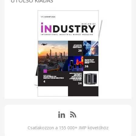
UTOLSÓ KIADÁS
Csatlakozzon a 155 000+ IMP követőhöz