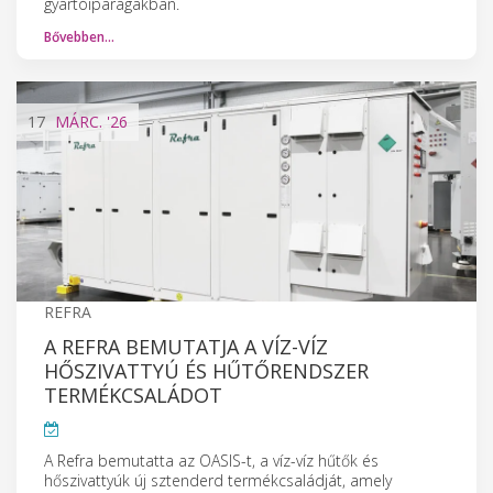
gyártóiparágakban.
Bővebben…
17
MÁRC.
'26
REFRA
A REFRA BEMUTATJA A VÍZ-VÍZ
HŐSZIVATTYÚ ÉS HŰTŐRENDSZER
TERMÉKCSALÁDOT
A Refra bemutatta az OASIS-t, a víz-víz hűtők és
hőszivattyúk új sztenderd termékcsaládját, amely