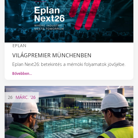
EPLAN
VILÁGPREMIER MÜNCHENBEN
Eplan Next26: betekintés a mérnöki folyamatok jövőjébe.
Bővebben…
26
MÁRC.
'26