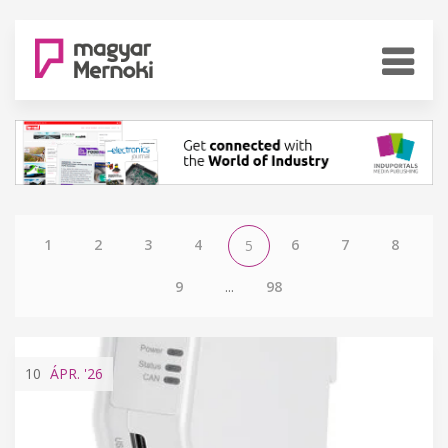
1
2
3
4
6
7
8
5
9
...
98
10
ÁPR.
'26