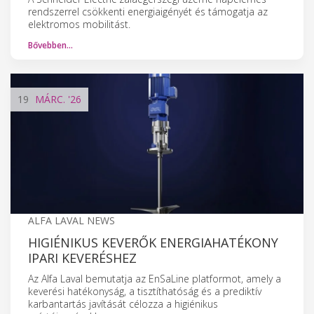
rendszerrel csökkenti energiaigényét és támogatja az
elektromos mobilitást.
Bővebben…
19
MÁRC.
'26
ALFA LAVAL NEWS
HIGIÉNIKUS KEVERŐK ENERGIAHATÉKONY
IPARI KEVERÉSHEZ
Az Alfa Laval bemutatja az EnSaLine platformot, amely a
keverési hatékonyság, a tisztíthatóság és a prediktív
karbantartás javítását célozza a higiénikus