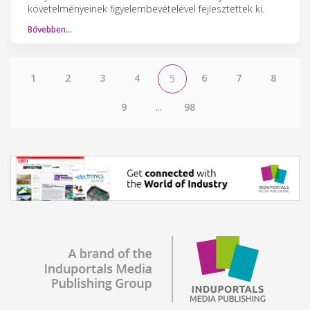
követelményeinek figyelembevételével fejlesztettek ki.
Bővebben…
1
2
3
4
6
7
8
5
9
...
98